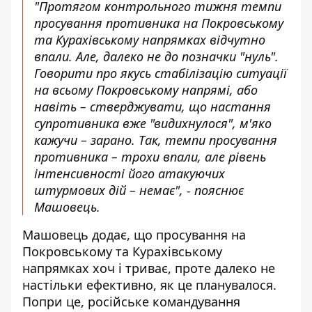
"Протягом контрольного тижня темпи
просування противника на Покровському
та Курахівському напрямках відчутно
впали. Але, далеко не до позначки "нуль".
Говорити про якусь стабілізацію ситуації
на всьому Покровському напрямі, або
навіть – стверджувати, що настання
супротивника вже "видихнулося", м'яко
кажучи – зарано. Так, темпи просування
противника – трохи впали, але рівень
інтенсивності його атакуючих
штурмових дій – немає", - пояснює
Машовець.
Машовець додає, що просування на
Покровському та Курахівському
напрямках хоч і триває, проте далеко не
настільки ефективно, як це планувалося.
Попри це, російське командування