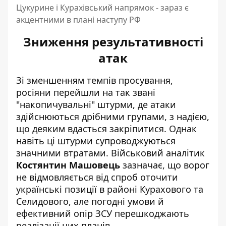
Цукурине і Курахівський напрямок - зараз є
акцентними в плані наступу РФ
Зниження результативності
атак
Зі зменшенням темпів просування,
росіяни перейшли на так звані
"накопичувальні" штурми, де атаки
здійснюються дрібними групами, з надією,
що деяким вдасться закріпитися. Однак
навіть ці штурми супроводжуються
значними втратами. Військовий аналітик
Костянтин Машовець
зазначає, що ворог
не відмовляється від спроб оточити
українські позиції в районі Курахового та
Селидового, але погодні умови й
ефективний опір ЗСУ перешкоджають
реалізації цих планів.