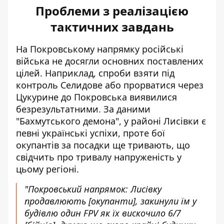
Проблеми з реалізацією
тактичних завдань
На Покровському напрямку російські
війська не досягли основних поставлених
цілей. Наприклад, спроби взяти під
контроль Селидове або прорватися через
Цукурине до Покровська виявилися
безрезультатними. За даними
"Бахмутського демона",
у районі Лисівки є
певні українські успіхи
, проте бої
окупантів за посадки ще тривають, що
свідчить про тривалу напруженість у
цьому регіоні.
"Покровський напрямок: Лисівку
продавлюють [окупанти], закинули їм у
будівлю один FPV як їх вискочило 6/7