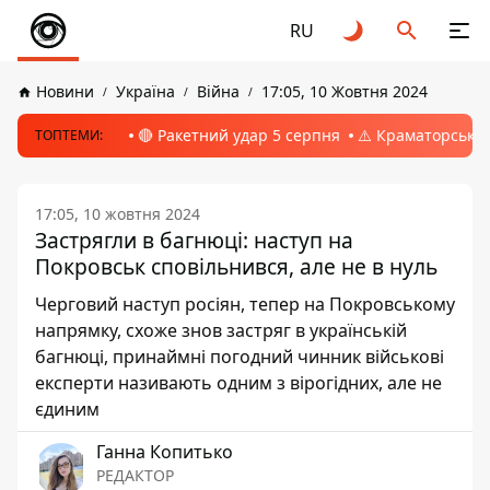
RU
Новини
Україна
Війна
17:05, 10 Жовтня 2024
🔴 Ракетний удар 5 серпня
⚠️ Краматорськ, 
ТОПТЕМИ:
17:05, 10 жовтня 2024
Застрягли в багнюці: наступ на
Покровськ сповільнився, але не в нуль
Черговий наступ росіян, тепер на Покровському
напрямку, схоже знов застряг в українській
багнюці, принаймні погодний чинник військові
експерти називають одним з вірогідних, але не
єдиним
Ганна Копитько
РЕДАКТОР