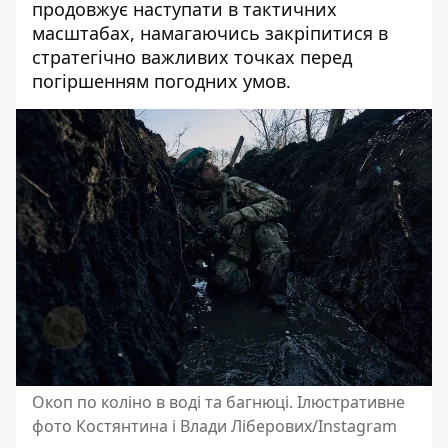
продовжує наступати в тактичних
масштабах, намагаючись закріпитися в
стратегічно важливих точках перед
погіршенням погодних умов.
Окоп по коліно в воді та багнюці. Ілюстративне
фото Костянтина і Влади Ліберових/Instagram