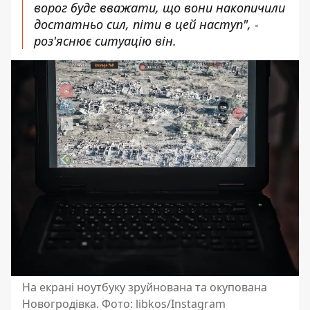
ворог буде вважати, що вони накопичили
достатньо сил, піти в цей наступ", -
роз'яснює ситуацію він.
На екрані ноутбуку зруйнована та окупована
Новогродівка. Фото: libkos/Instagram