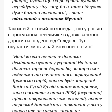
[бійців], думаю що скоро крайні будинки
перейдуть у сіру зону, бо їх там відчуваю
дуже багато причаїлося", - пише
військовий з позивним Мучний
.
Також військовий розповідає, що у росіян
є просування невеличке вздовж залізної
дороги на південь від Селідове. Тут
окупанти змогли зайняти нові позиції.
"Наші козаки почали їх дронами
демілітаризувати у укритті! На інших
ділянках триває боротьба, завтра вже
побачимо та почнемо щось вирішувати!
Тримаємо стрій, ворога буде знищено!
Лисівка-Сухий Яр під нашим контролем,
зараз посилилися атаки РСЗВ, [окупанти]
щільно накривають чим зазвичай, проте
терпимо! Натомість є тактичні успіхи у
ворога але не сильно значні, це