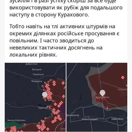
зусилля і в разі успіху скоріш за все буде
використовувати як рубіж для подальшого
наступу в сторону Курахового.
Тобто навіть на тлі активних штурмів на
окремих ділянках російське просування є
повільним. І часто зводиться до
невеликих тактичних досягнень на
локальних рівнях.