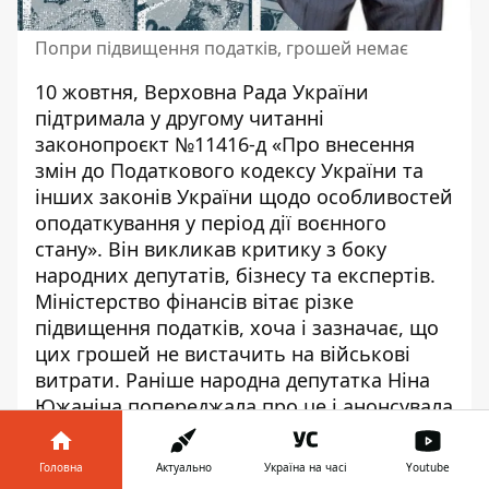
Попри підвищення податків, грошей немає
10 жовтня, Верховна Рада України
підтримала у другому читанні
законопроєкт №11416-д
«Про внесення
змін до Податкового кодексу України та
інших законів України щодо особливостей
оподаткування у період дії воєнного
стану». Він викликав критику з боку
народних депутатів, бізнесу та експертів.
Міністерство фінансів вітає різке
підвищення податків, хоча і зазначає, що
цих грошей не вистачить на військові
витрати. Раніше народна депутатка Ніна
Южаніна попереджала про це і анонсувала
намагання підвищити ПДВ.
Головна
Актуально
Україна на часі
Youtube
Як зазначає Мінфін
, законопроєктом