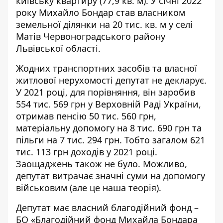
київську квартиру (77,9 кв. м). У січні 2022
року Михайло Бондар став власником
земельної ділянки на 20 тис. кв. м у селі
Матів Червоноградського району
Львівської області.
Жодних транспортних засобів та власної
житлової нерухомості депутат не декларує.
У 2021 році, для порівняння, він
заробив
554 тис. 569 грн у Верховній Раді України,
отримав пенсію 50 тис. 560 грн,
матеріальну допомогу на 8 тис. 690 грн та
пільги на 7 тис. 294 грн. Тобто загалом 621
тис. 113 грн доходів у 2021 році.
Заощаджень також не було. Можливо,
депутат витрачає значні суми на допомогу
військовим (але це наша теорія).
Депутат має власний благодійний фонд –
БО «Благодійний фонд Михайла Бондара