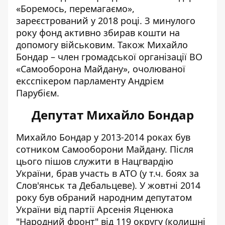
«Боремось, перемагаємо»,
зареєстрований
у 2018 році. З минулого
року фонд активно збирав кошти на
допомогу військовим. Також Михайло
Бондар – член громадської організації ВО
«Самооборона Майдану», очолюваної
ексспікером парламенту Андрієм
Парубієм.
Депутат Михайло Бондар
Михайло Бондар у 2013-2014 роках був
сотником Самооборони Майдану. Після
цього пішов служити в Нацгвардію
України, брав участь в АТО (у т.ч. боях за
Слов'янськ та Дебальцеве). У жовтні 2014
року був обраний народним депутатом
України від партії Арсенія Яценюка
"Народний фронт" від 119 округу (колишні