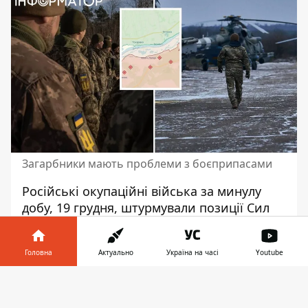
Загарбники мають проблеми з боєприпасами
Російські окупаційні війська за минулу
добу, 19 грудня, штурмували позиції Сил
оборони України на лівому березі
Херсонщини. Жодна з восьми спроб
Головна
Актуально
Україна на часі
Youtube
ворога
не була успішною
. Загалом за 24
години сталося 87 бойових зіткнень між
Інформатор у
Завантажити
захисниками України та окупантами.
телефоні
👉