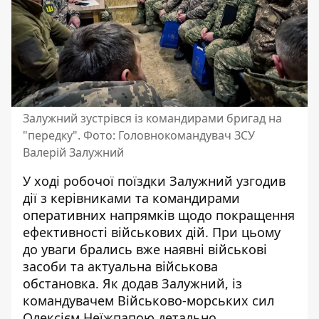
Залужний зустрівся із командирами бригад на
"передку". Фото: Головнокомандувач ЗСУ
Валерій Залужний
У ході робочої поїздки Залужний узгодив
дії з керівниками та командирами
оперативних напрямків щодо покращення
ефективності військових дій. При цьому
до уваги брались вже наявні військові
засоби та актуальна військова
обстановка. Як додав Залужний, із
командувачем Військово-морських сил
Олексієм Неїжпапою детально