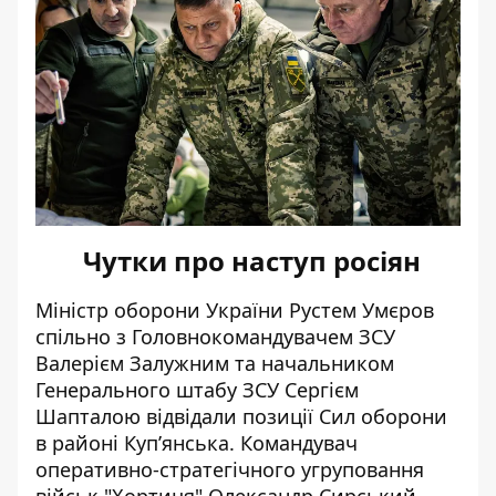
Чутки про наступ росіян
Міністр оборони України Рустем Умєров
спільно з Головнокомандувачем ЗСУ
Валерієм Залужним та начальником
Генерального штабу ЗСУ Сергієм
Шапталою
відвідали позиції Сил оборони
в районі Куп’янська
. Командувач
оперативно-стратегічного угруповання
військ "Хортиця" Олександр Сирський