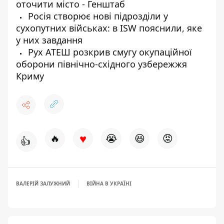
оточити місто - Генштаб
Росія створює нові підрозділи у
сухопутних військах: в ISW пояснили, яке
у них завдання
Рух АТЕШ розкрив смугу окупаційної
оборони північно-східного узбережжя
Криму
♥
🔥
😭
😆
😡
👍
ВАЛЕРІЙ ЗАЛУЖНИЙ
ВІЙНА В УКРАЇНІ