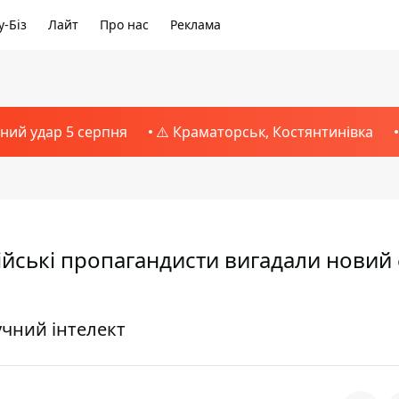
-Біз
Лайт
Про нас
Реклама
тний удар 5 серпня
⚠️ Краматорськ, Костянтинівка
ійські пропагандисти вигадали новий
учний інтелект