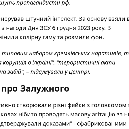
пишуть пропагандисти рф.
нерував штучний інтелект. За основу взяли в
з нагоди Дня ЗСУ 6 грудня 2023 року. В
мінили колірну гаму та розмили фон.
 типовим набором кремлівських наративів, т
 корупція в Україні”, “терористичні акти
а забій”, – підсумували у Центрі.
 про Залужного
ктивно створювали різні фейки з головкомом 
школах нібито
проводять масову агітацію
за н
підтверджували доказами" - сфабрикованими