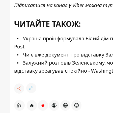
Підписатися на канал у Viber можна
ту
ЧИТАЙТЕ ТАКОЖ:
Україна проінформувала Білий дім п
Post
Чи є вже документ про відставку За
Залужний розповів Зеленському, чом
відставку зреагував спокійно - Washing
♥
👍
🔥
😭
😆
😡