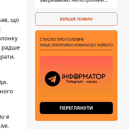
рахунок правильно
зав, що
БІЛЬШЕ НОВИН
і
олонку
СТИСЛО ПРО ГОЛОВНЕ
ЛИШЕ ОПЕРАТИВНІ НОВИНИ БЕЗ ЗАЙВОГО
а
радше
трати.
ди.
чного
ПЕРЕГЛЯНУТИ
ми в
ive
.