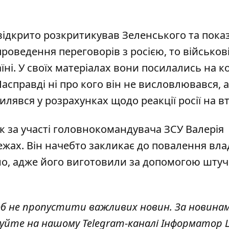
ідкрито розкритикував Зеленського
та пока
роведення переговорів з росією, то військов
ні. У своїх матеріалах вони посилались на к
асправді ні про кого він не висловлювався, 
лявся у розрахунках щодо реакції росії на в
к за участі головнокомандувача ЗСУ
Валерія
жах. Він начебто закликає до повалення вла
но, адже його виготовили за допомогою шту
об не пропустити важливих новин. За новина
куйте на нашому Telegram-каналі
Інформатор L