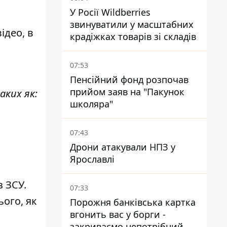
У Росії Wildberries
звинуватили у масштабних
ідео, в
крадіжках товарів зі складів
07:53
Пенсійний фонд розпочав
прийом заяв на "Пакунок
аких як:
школяра"
07:43
Дрони атакували НПЗ у
Ярославлі
з ЗСУ.
07:33
ього, як
Порожня банківська картка
вгонить вас у борги -
закриваємо непотрібний