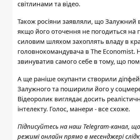
світлинами та відео.
Також росіяни заявляли, що
Залужний в
якщо його оточення не погодиться на п
силовим шляхом захоплять владу в краї
головнокомандувача в The Economist. Н
звинуватив самого себе в тому, що поми
А ще раніше окупанти створили
діпфей
Залужного та поширили його у соцмере
Відеоролик виглядає досить реалістич
інтелекту. Голос, манери - все схоже.
Підписуйтесь на наш
Telegram-канал
, щ
режимі онлайн прямо в месенджері слід