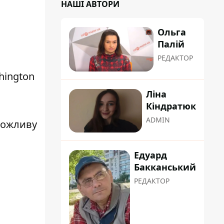
НАШІ АВТОРИ
Ольга
Палій
РЕДАКТОР
hington
Ліна
Кіндратюк
ADMIN
можливу
Едуард
Бакканський
РЕДАКТОР