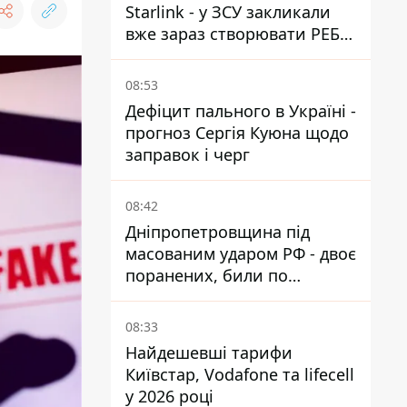
Starlink - у ЗСУ закликали
вже зараз створювати РЕБ
проти нової загрози
08:53
Дефіцит пального в Україні -
прогноз Сергія Куюна щодо
заправок і черг
08:42
Дніпропетровщина під
масованим ударом РФ - двоє
поранених, били по
Нікопольщині та
Синельниківщині
08:33
Найдешевші тарифи
Київстар, Vodafone та lifecell
у 2026 році