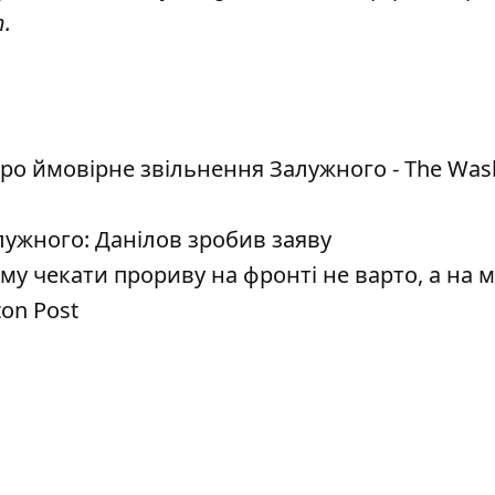
т
.
ро ймовірне звільнення Залужного - The Was
лужного: Данілов зробив заяву
у чекати прориву на фронті не варто, а на 
ton Post