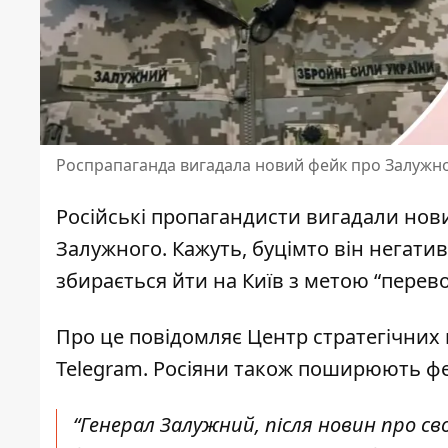
Роспрапаганда вигадала новий фейк про Залужн
Російські пропагандисти
вигадали нов
Залужного. Кажуть, буцімто він негатив
збирається йти на Київ з метою “перево
Про це повідомляє Центр стратегічних 
Telegram. Росіяни також поширюють ф
“Генерал Залужний, після новин про с