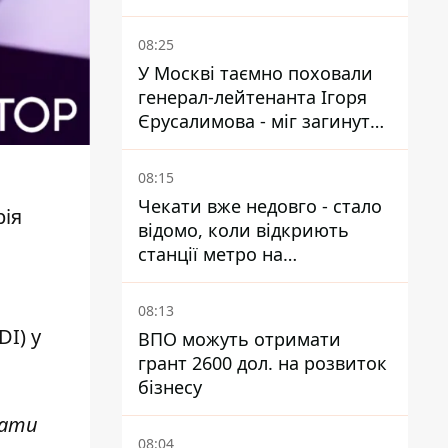
08:25
У Москві таємно поховали
генерал-лейтенанта Ігоря
Єрусалимова - міг загинути
від вибуху в ресторані
08:15
Чекати вже недовго - стало
ія
відомо, коли відкриють
станції метро на
Виноградарі
08:13
I) у
ВПО можуть отримати
грант 2600 дол. на розвиток
бізнесу
вати
08:04