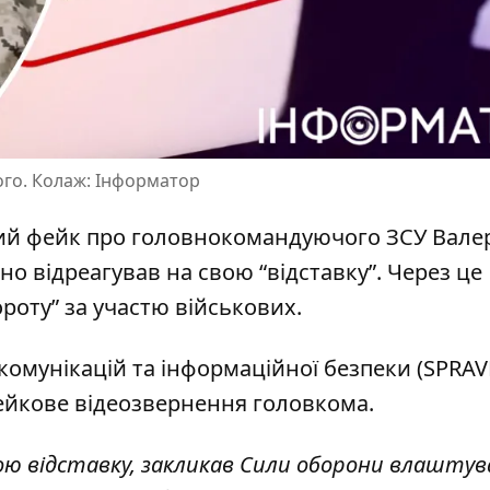
ого. Колаж: Інформатор
ий фейк про головнокомандуючого ЗСУ
Валер
но відреагував на свою “відставку”. Через це
роту” за участю військових.
комунікацій та інформаційної безпеки (SPRAVD
ейкове відеозвернення головкома.
вою відставку, закликав Сили оборони влашту