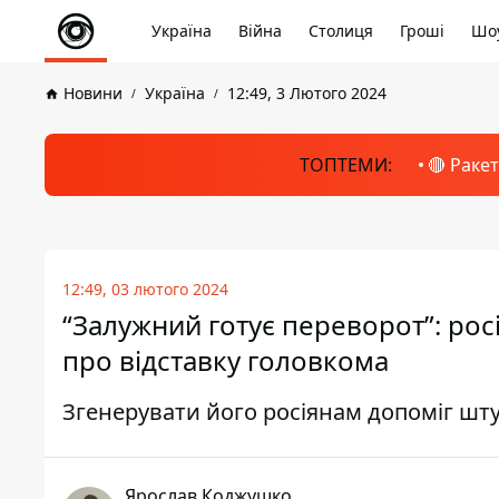
Україна
Війна
Столиця
Гроші
Шоу
Новини
Україна
12:49, 3 Лютого 2024
ТОПТЕМИ:
🔴 Раке
12:49, 03 лютого 2024
“Залужний готує переворот”: рос
про відставку головкома
Згенерувати його росіянам допоміг шт
Ярослав Коджушко