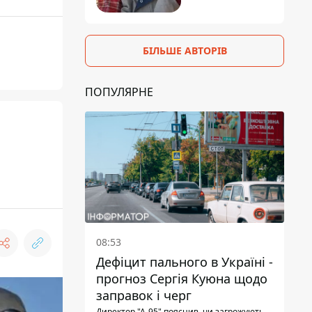
БІЛЬШЕ АВТОРІВ
ПОПУЛЯРНЕ
08:53
Дефіцит пального в Україні -
прогноз Сергія Куюна щодо
заправок і черг
Директор "А-95" пояснив, чи загрожують