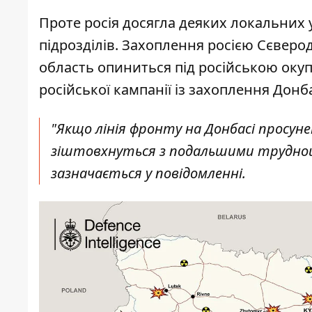
Проте росія досягла деяких локальних 
підрозділів. Захоплення росією Сєверо
область опиниться під російською окуп
російської кампанії із захоплення Донба
"Якщо лінія фронту на Донбасі просунеть
зіштовхнуться з подальшими труднощ
зазначається у повідомленні.