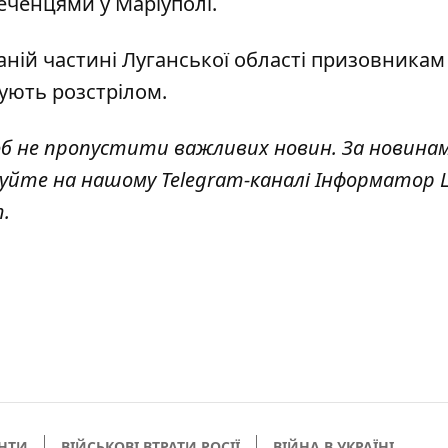
еченцями у Маріуполі
.
аній
частині Луганської області призовникам
ують розстрілом.
об не пропустити важливих новин. За новина
куйте на нашому Telegram-каналі
Інформатор L
т
.
НТИ
ВІЙСЬКОВІ ВТРАТИ РОСІЇ
ВІЙНА В УКРАЇНІ