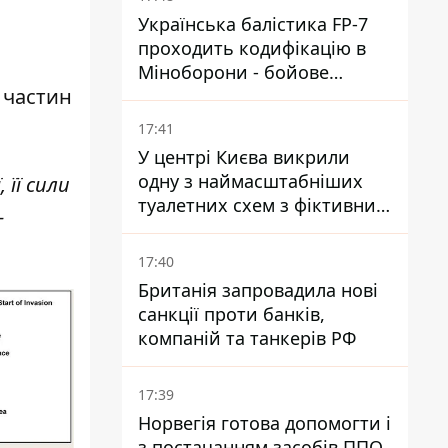
Українська балістика FP-7
проходить кодифікацію в
Міноборони - бойове
 частин
застосування наближається
- Reuters
17:41
У центрі Києва викрили
одну з наймасштабніших
 її сили
туалетних схем з фіктивним
-
будинком
17:40
Британія запровадила нові
санкції проти банків,
компаній та танкерів РФ
17:39
Норвегія готова допомогти і
з постачанням засобів ППО