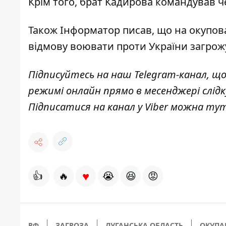
Крім того, брат Кадирова
командував ч
Також
Інформатор
писав, що на окупов
відмову воювати проти України
загрож
Підписуйтесь на наш
Telegram-канал
, щ
режимі онлайн прямо в месенджері слід
Підписатися на канал у Viber можна
ту
♥
👍
🔥
😭
😆
😡
РФ
ЗАГРОЗА
ЛУГАНСЬКА ОБЛАСТЬ
ОКУПА