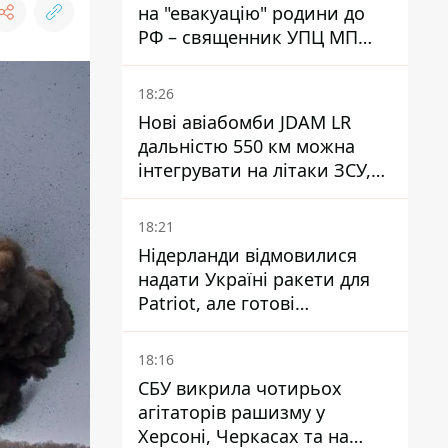
на "евакуацію" родини до
РФ – священник УПЦ МП
отримав 15 років тюрми
18:26
Нові авіабомби JDAM LR
дальністю 550 км можна
інтегрувати на літаки ЗСУ,
але є нюанси
18:21
Нідерланди відмовилися
надати Україні ракети для
Patriot, але готові
допомогти інакше
18:16
СБУ викрила чотирьох
агітаторів рашизму у
Херсоні, Черкасах та на