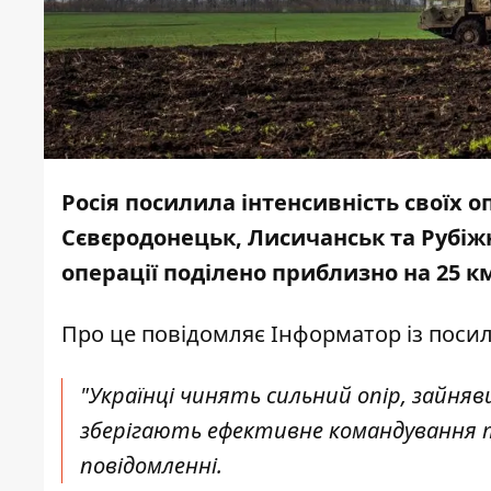
Росія посилила інтенсивність своїх 
Сєвєродонецьк, Лисичанськ та Рубіжн
операції поділено приблизно на 25 км
Про це повідомляє
Інформатор
із поси
"Українці чинять сильний опір, зайняв
зберігають ефективне командування т
повідомленні.