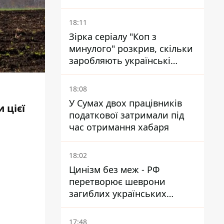
Сумщині
18:11
Зірка серіалу "Коп з
минулого" розкрив, скільки
заробляють українські
актори за день зйомок
18:08
У Сумах двох працівників
 цієї
податкової затримали під
час отримання хабаря
18:02
Цинізм без меж - РФ
перетворює шеврони
загиблих українських
захисників на експонати
"музею СВО"
17:48