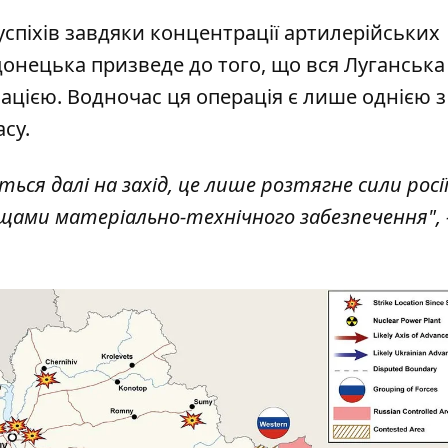
успіхів завдяки концентрації артилерійських
донецька призведе до того, що вся Луганська
ацією. Водночас ця операція є лише однією з
су.
ся далі на захід, це лише розтягне сили росії,
ами матеріально-технічного забезпечення", 