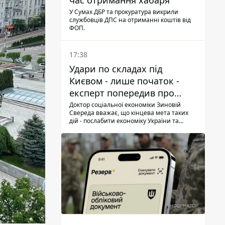
час отримання хабаря
У Сумах ДБР та прокуратура викрили
службовців ДПС на отриманні коштів від
ФОП.
17:38
Удари по складах під
Києвом - лише початок -
експерт попередив про
нову загрозу
Доктор соціальної економіки Зиновій
Свереда вважає, що кінцева мета таких
дій - послабити економіку України та
змусити людей залишати небезпечні
регіони