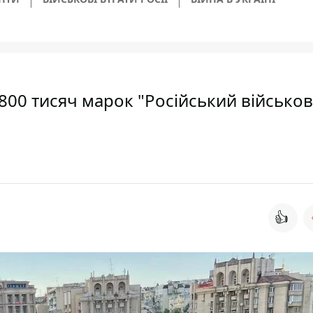
 800 тисяч марок "Російський військо
👍