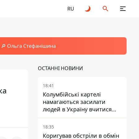
RU
🔎 Ольга Стефанішина
ОСТАННІ НОВИНИ
18:41
ка
Колумбійські картелі
намагаються засилати
людей в Україну вчитися
керувати дронами - FT
18:35
Коригував обстріли в обмін