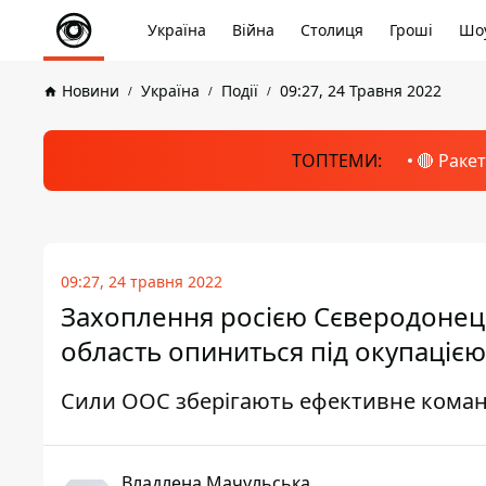
Україна
Війна
Столиця
Гроші
Шоу
Новини
Україна
Події
09:27, 24 Травня 2022
ТОПТЕМИ:
🔴 Раке
09:27, 24 травня 2022
Захоплення росією Сєверодонець
область опиниться під окупацією
Сили ООС зберігають ефективне коман
Владлена Мачульська