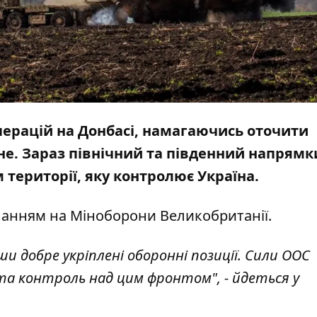
операцій на Донбасі, намагаючись оточити
е. Зараз північний та південний напрямки
 території, яку контролює Україна.
ланням на
Міноборони Великобританії
.
ши добре укріплені оборонні позиції. Сили ООС
а контроль над цим фронтом", - йдеться у