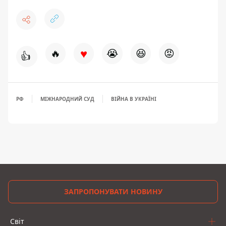
♥
🔥
😭
😆
😡
👍
РФ
МІЖНАРОДНИЙ СУД
ВІЙНА В УКРАЇНІ
ЗАПРОПОНУВАТИ НОВИНУ
Світ