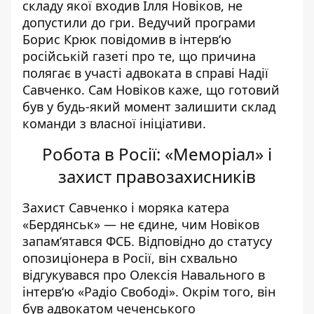
складу якої входив Ілля Новіков,
не
допустили до гри
. Ведучий програми
Борис Крюк повідомив в інтерв‘ю
російській газеті про те, що причина
полягає в участі адвоката в справі Надії
Савченко. Сам Новіков каже, що готовий
був у будь-який момент залишити склад
команди з власної ініціативи.
Робота в Росії: «Меморіал» і
захист правозахисників
Захист Савченко і моряка катера
«Бердянськ» — не єдине, чим Новіков
запам‘ятався ФСБ. Відповідно до статусу
опозиціонера в Росії, він схвально
відгукувався про Олексія Навального в
інтерв‘ю «Радіо Свободі». Окрім того, він
був адвокатом чеченського