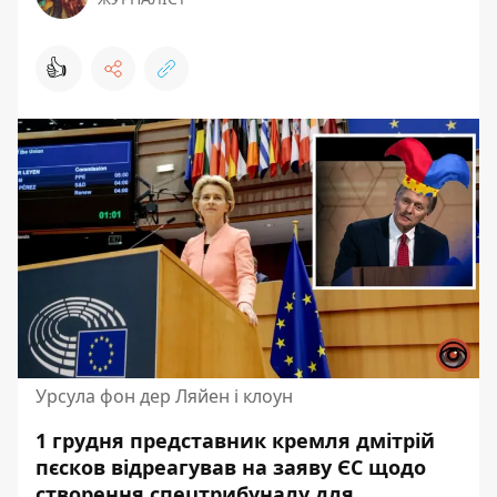
👍
Урсула фон дер Ляйен і клоун
1 грудня представник кремля дмітрій
пєсков відреагував на заяву ЄС щодо
створення спецтрибуналу для