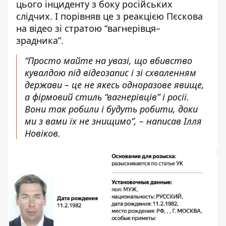
цього інциденту з боку російських
слідчих. І порівняв це з реакцією Пєскова
на відео зі стратою “вагнерівця–
зрадника”.
“Просто майте на увазі, що вбивство
кувалдою під відеозапис і зі схваленням
держави – це не якесь одноразове явище,
а фірмовий стиль “вагнерівців” і росії.
Вони так робили і будуть робити, доки
ми з вами їх не знищимо”, – написав Ілля
Новіков.