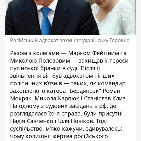
Російський адвокат захищає українську Героїню
Разом з колегами — Марком Фейгіним та
Миколою Полозовим — захищав інтереси
путінської бранки в суді. Після її
звільнення він був адвокатом і інших
політичних в‘язнів — таких, як командир
захопленого катера "Бердянськ" Роман
Мокряк, Микола Карпюк і Станіслав Клиз.
На одному з судових засідань в рф, де
розглядалася їхня справа, були присутні
Надія Савченко і Ілля Новіков. Тоді
суспільство, м‘яко кажучи, здивувалось:
чому колишня жертва російського