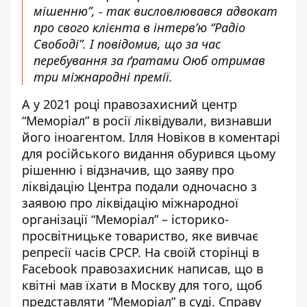
мішенню”, - так
висловлювався
адвокат
про свого клієнта в інтерв’ю “Радіо
Свободі”. І повідомив, що за час
перебування за ґратами Оюб отримав
три міжнародні премії.
А у 2021 році правозахисний центр
“Меморіал” в росії ліквідували, визнавши
його іноагентом. Ілля Новіков в
коментарі
для російського видання обурився цьому
рішенню і відзначив, що заяву про
ліквідацію Центра подали одночасно з
заявою про ліквідацію міжнародної
організації “Меморіал” – історико-
просвітницьке товариство, яке вивчає
репресії часів СРСР. На своїй сторінці в
Facebook правозахисник написав, що в
квітні мав їхати в Москву для того, щоб
представляти “Меморіал” в суді. Справу