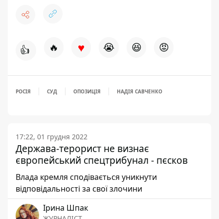
♥
🔥
😭
😆
😡
👍
РОСІЯ
СУД
ОПОЗИЦІЯ
НАДІЯ САВЧЕНКО
17:22, 01 грудня 2022
Держава-терорист не визнає
європейський спецтрибунал - пєсков
Влада кремля сподівається уникнути
відповідальності за свої злочини
Ірина Шпак
ЖУРНАЛІСТ