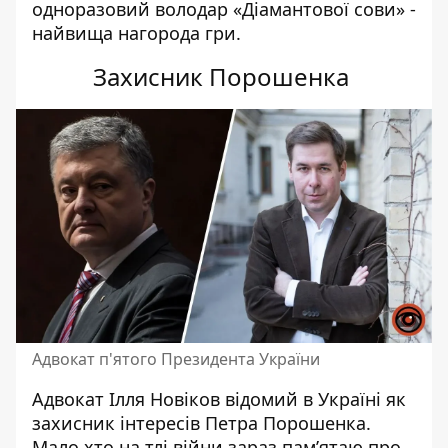
одноразовий володар «Діамантової сови» -
найвища нагорода гри.
Захисник Порошенка
Адвокат п'ятого Президента України
Адвокат Ілля Новіков відомий в Україні як
захисник інтересів Петра Порошенка.
Мало хто на тлі війни зараз пам’ятаю про