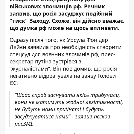
військових злочинців рф. Речник
заявив, що
росія засуджує подібний
"тиск" Заходу
. Схоже, він дійсно вважає,
що думка рф може на щось впливати.
Одразу після того, як Урсула Фон дер
Ляйєн заявила про необхідність створити
спецсуд для воєнних злочинів рф, прес-
секретар путіна зустрівся з
“журналістами”. Він повідомив, що росія
негативно відреагувала на заяву Голови
ЄС.
“Щодо спроб заснувати якісь трибунали,
вони не матимуть жодної легітимності,
не будуть нами прийняті і будуть
засуджуватися нами” - заявив пєсков
росЗМІ.