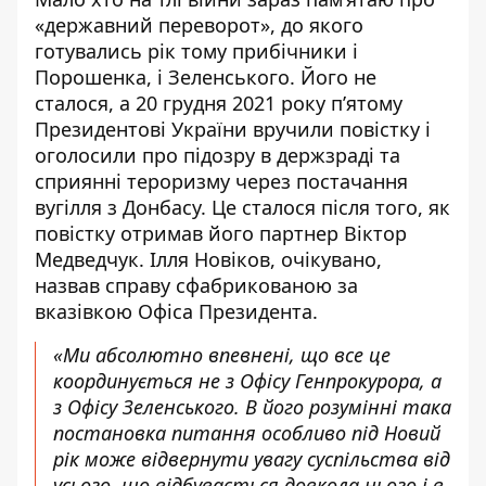
«державний переворот», до якого
готувались рік тому прибічники і
Порошенка, і Зеленського. Його не
сталося, а 20 грудня 2021 року п’ятому
Президентові України вручили повістку і
оголосили про підозру в держзраді та
сприянні тероризму через постачання
вугілля з Донбасу. Це сталося після того, як
повістку отримав його партнер Віктор
Медведчук. Ілля Новіков, очікувано,
назвав справу сфабрикованою за
вказівкою Офіса Президента.
«Ми абсолютно впевнені, що все це
координується не з Офісу Генпрокурора, а
з Офісу Зеленського. В його розумінні така
постановка питання особливо під Новий
рік може відвернути увагу суспільства від
усього, що відбувається довкола нього і в