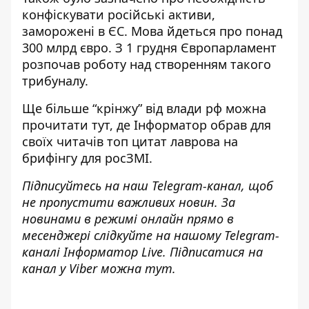
конфіскувати російські активи
,
заморожені в ЄС. Мова йдеться про понад
300 млрд євро. З 1 грудня Європарламент
розпочав роботу над створенням такого
трибуналу.
Ще більше “крінжу” від влади рф можна
прочитати
тут
, де Інформатор обрав для
своїх читачів топ цитат лаврова на
брифінгу для росЗМІ.
Підписуйтесь на наш
Telegram-канал
, щоб
не пропустити важливих новин. За
новинами в режимі онлайн прямо в
месенджері слідкуйте на нашому Telegram-
каналі
Інформатор Live
. Підписатися на
канал у Viber можна
тут
.