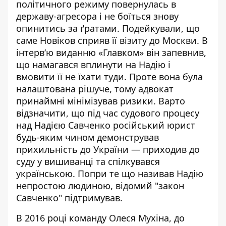
політичного режиму повернулась в
державу-агресора і не боїться знову
опинитись за ґратами. Подейкували, що
саме Новіков сприяв її візиту до Москви. В
інтерв‘ю
виданню «Главком»
він запевнив,
що намагався вплинути на Надію і
вмовити її не їхати туди. Проте вона була
налаштована рішуче, тому адвокат
принаймні мінімізував ризики.
Варто
відзначити, що під час судового процесу
над Надією Савченко російський юрист
будь-яким чином демонстрував
прихильність до України — приходив до
суду у вишиванці та спілкувався
українською. Попри те що називав Надію
непростою людиною, відомий "закон
Савченко"
підтримував
.
В 2016 році команду Олеся Мухіна, до