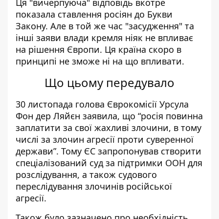
Ця "вичерпуюча" відповідь вкотре
показала ставлення росіян до Букви
Закону. Але в той же час "засудження" та
інші заяви влади кремля ніяк не впливає
на рішення Європи. Ця країна скоро в
принципі не зможе ні на що впливати.
Що цьому передувало
30 листопада голова Єврокомісії Урсула
Фон дер Ляйєн заявила, що “росія повинна
заплатити за свої жахливі злочини, в тому
числі за злочин агресії проти суверенної
держави”. Тому ЄС запропонував створити
спеціалізований суд за підтримки ООН для
розслідування, а також судового
переслідування злочинів російської
агресії.
Також було зазначено про необхідність