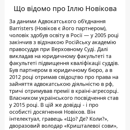
Що від
омо про Іллю Новікова
За
даними
Адвокатського об‘єднання
Barristers (Новіков є його партнером),
чоловік здобув освіту в Росії — у 2005 році
закінчив з відзнакою Російську академію
правосуддя при Верховному Суді. Далі
викладав на юридичному факультеті та
факультеті підвищення кваліфікації суддів.
Був партнером в юридичному бюро, а в
2012 році отримав свідоцтво про права на
зайняття адвокатською діяльністю в рф,
тричі отримував премії в країні-агресорці.
Власником українського посвідчення став
у 2015 році.
В цій же довідці - і про
особисті досягнення Новіков. Він
інтелектуал, гравець «Що? Де? Коли?»,
дворазовий володар «Кришталевої сови»,