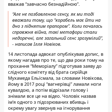
вважав “завчасно безнадійною”.
“Але не позбавленою сенсу, як ми тоді
вважали тому, що “корабель має йти на
дно з піднятим прапором”. Коли почалась
справжня війна, такі метафори стали
недоречні, але загальний сенс зрозумілий”,
-
написав
Ілля Новіков.
14 листопада адвокат
опублікував допис
, в
якому нагадав про те, що два роки тому на
прохання “Меморіалу” підготував заяву до
слідчого комітету від брата сирійця
Мухамеда Ельїсмала, за словами Новікова,
йому в 2017 році “вагнерівці” ламали ноги
кувалдою, а потім відрізали голову і
знімали все це на відео. Чоловік назвав
ім’я одного з підозрюваних вбивць і
окрему увагу звернув на ігнорування