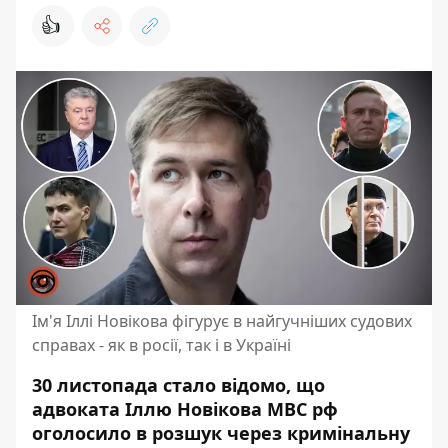
👍
Ім'я Іллі Новікова фігурує в найгучніших судових
справах - як в росії, так і в Україні
30 листопада стало відомо, що
адвоката Іллю Новікова МВС рф
оголосило в розшук через кримінальну