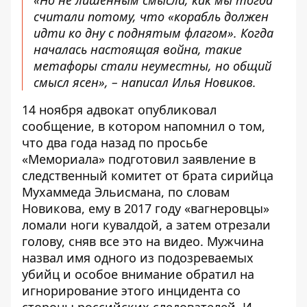
«Но не лишенным смысла, как мы тогда
считали потому, что «корабль должен
идти ко дну с поднятым флагом». Когда
началась настоящая война, такие
метафоры стали неуместны, но общий
смысл ясен», –
написал
Илья Новиков.
14 ноября адвокат
опубликовал
сообщение
, в котором напомнил о том,
что два года назад по просьбе
«Мемориала» подготовил заявление в
следственный комитет от брата сирийца
Мухаммеда Эльисмана, по словам
Новикова, ему в 2017 году «вагнеровцы»
ломали ноги кувалдой, а затем отрезали
голову, сняв все это на видео. Мужчина
назвал имя одного из подозреваемых
убийц и особое внимание обратил на
игнорирование этого инцидента со