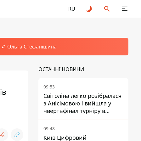
RU
🔎 Ольга Стефанішина
ОСТАННІ НОВИНИ
09:53
ів
Світоліна легко розібралася
з Анісімовою і вийшла у
чвертьфінал турніру в
Торонто
09:48
Київ Цифровий