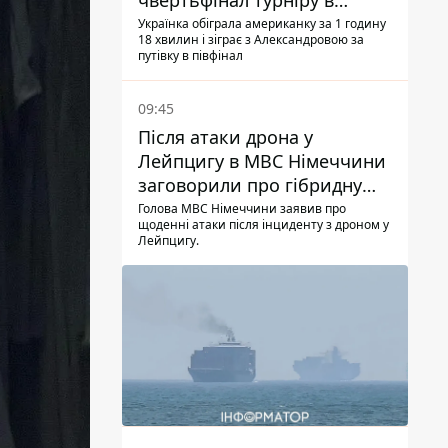
чвертьфінал турніру в
Торонто
Українка обіграла американку за 1 годину
18 хвилин і зіграє з Александровою за
путівку в півфінал
09:45
Після атаки дрона у
Лейпцигу в МВС Німеччини
заговорили про гібридну
війну – ми щоденно є ціллю
Голова МВС Німеччини заявив про
щоденні атаки після інциденту з дроном у
Лейпцигу.