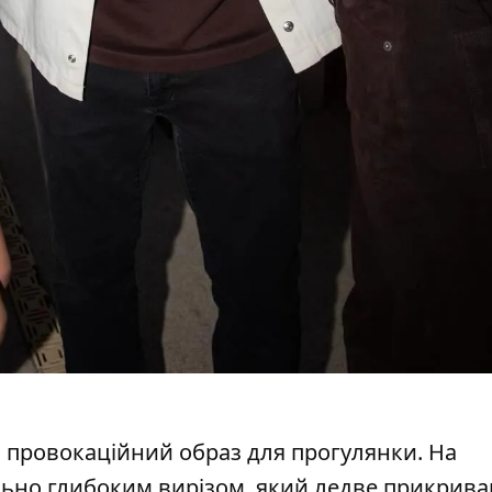
 провокаційний образ для прогулянки. На
льно глибоким вирізом, який ледве прикривав