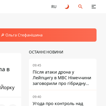
RU
🔎 Ольга Стефанішина
ОСТАННІ НОВИНИ
09:45
ла в
Після атаки дрона у
Лейпцигу в МВС Німеччини
заговорили про гібридну
-Йорку
війну – ми щоденно є ціллю
09:40
Угода про контроль над