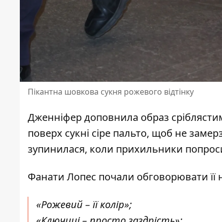
Пікантна шовкова сукня рожевого відтінку
Дженніфер доповнила образ сріблястим
поверх сукні сіре пальто, щоб не заме
зупинилася, коли прихильники попроси
Фанати Лопес почали обговорювати її 
«Рожевий – її колір»;
«Ключиці – просто заздрість»;