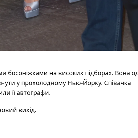
и босоніжками на високих підборах. Вона о
рзнути у прохолодному Нью-Йорку. Співачка
ли її автографи.
новий вихід.