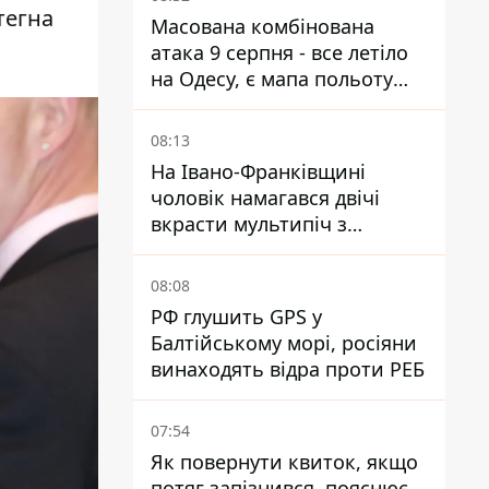
тегна
Масована комбінована
атака 9 серпня - все летіло
на Одесу, є мапа польоту
ракет
08:13
На Івано-Франківщині
чоловік намагався двічі
вкрасти мультипіч з
Епіцентру - суд виніс вирок
08:08
РФ глушить GPS у
Балтійському морі, росіяни
винаходять відра проти РЕБ
07:54
Як повернути квиток, якщо
потяг запізнився, пояснює