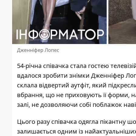
Дженніфер Лопес
54-річна співачка стала гостею телеві
вдалося зробити знімки Дженніфер Лопе
склала відвертий аутфіт, який підкресл
вбрання, що не
приховують
її форми, 
залі, не дозволяючи собі поблажок наві
Цього разу
співачка
одягла пікантну
шо
залишається одним із найактуальніших