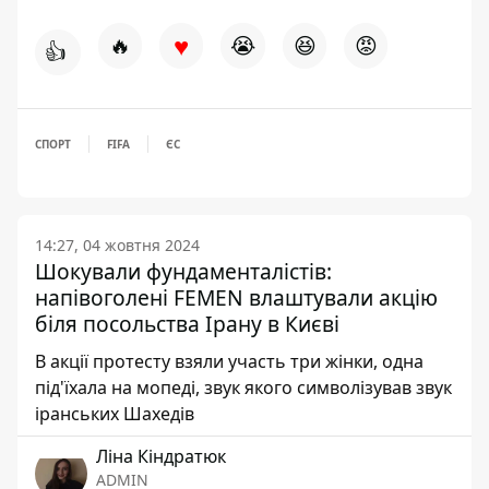
♥
🔥
😭
😆
😡
👍
СПОРТ
FIFA
ЄС
14:27, 04 жовтня 2024
Шокували фундаменталістів:
напівоголені FEMEN влаштували акцію
біля посольства Ірану в Києві
В акції протесту взяли участь три жінки, одна
під'їхала на мопеді, звук якого символізував звук
іранських Шахедів
Ліна Кіндратюк
ADMIN