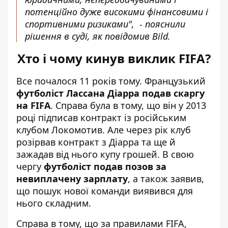
потенційно дуже високими фінансовими і
спортивними ризиками", - пояснили
рішення в суді, як повідомив Bild.
Хто і чому кинув виклик FIFA?
Все почалося 11 років тому. Французький
футболіст Лассана Діарра подав скаргу
на FIFA
. Справа була в тому, що він у 2013
році підписав контракт із російським
клубом Локомотив. Але через рік клуб
розірвав контракт з Діарра та ще й
зажадав від нього купу грошей. В свою
чергу
футболіст подав позов за
невиплачену зарплату
, а також заявив,
що пошук нової команди виявився для
нього складним.
Справа в тому, що за правилами FIFA,