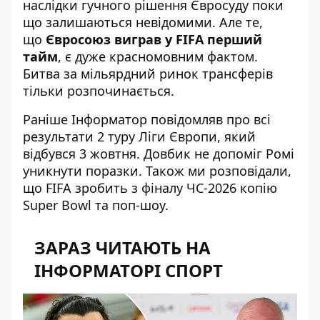
наслідки гучного рішення Євросуду поки
що залишаються невідомими. Але те,
що
Євросоюз виграв у FIFA перший
тайм
, є дуже красномовним фактом.
Битва за мільярдний ринок трансферів
тільки розпочинається.
Раніше Інформатор повідомляв про
всі
результати 2 туру Ліги Європи
, який
відбувся 3 жовтня. Довбик не допоміг Ромі
уникнути поразки. Також ми розповідали,
що
FIFA зробить з фіналу ЧС-2026 копію
Super Bowl
та поп-шоу.
ЗАРАЗ ЧИТАЮТЬ НА
ІНФОРМАТОРІ СПОРТ