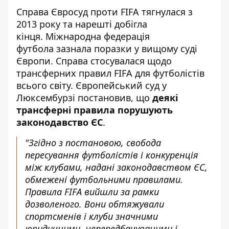
Справа Євросуд проти FIFA
тягнулася з
2013 року та нарешті добігла
кінця. Міжнародна федерація
футбола зазнала поразки у вищому суді
Європи. Справа стосувалася щодо
трансферних правил FIFA для футболістів
всього світу. Європейський суд у
Люксембурзі постановив, що
деякі
трансферні правила порушують
законодавство ЄС
.
"Згідно з постановою, свобода
пересування футболістів і конкуренція
між клубами, надані законодавством ЄС,
обмежені футбольними правилами.
Правила FIFA вийшли за рамки
дозволеного. Вони обтяжували
спортсменів і клуби значними
юридичними, непередбачуваними і