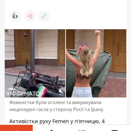
👍
Феміністки були оголені та викрикували
нецензурні гасла у сторону Росії та Ірану
Активістки руху Femen у п'ятницю, 4
жовтня, влаштували акцію біля посольства