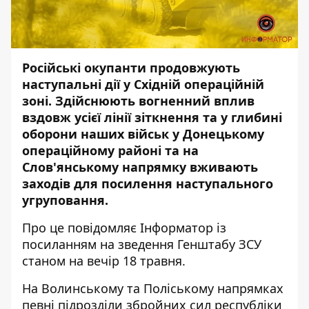
Російські окупанти продовжують
наступальні дії у Східній операційній
зоні. Здійснюють вогненний вплив
вздовж усієї лінії зіткнення та у глибині
оборони наших військ у Донецькому
операційному районі та на
Слов'янському напрямку вживають
заходів для посилення наступального
угруповання.
Про це повідомляє
Інформатор
із
посиланням на зведення
Генштабу ЗСУ
станом на вечір 18 травня.
На Волинському та Поліському напрямках
певні підрозділи збройних сил республіки