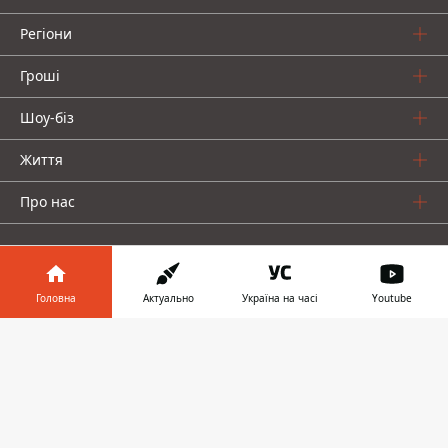
Регіони
Гроші
Шоу-біз
Життя
Про нас
Головна
Актуально
Україна на часі
Youtube
Інформатор у
Інформатор проекти
Завантажити
телефоні
👉
Столиця
Ваші фінанси
Авто
Geek
© 2016-2026 Informator