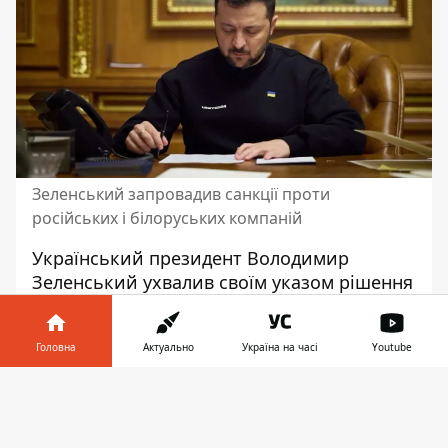
Зеленський запровадив санкції проти
російських і білоруських компаній
Український президент Володимир
Зеленський ухвалив своїм указом рішення
Ради національної безпеки і оборони
(РНБО) щодо
введення санкцій
проти 51
Головна
Актуально
Україна на часі
Youtube
фізичної та 220 юридичних осіб.
Інформатор у
Новий указ №307/2023 вже опублікований
Завантажити
телефоні
👉
на офіційному веб-сайті глави держави.