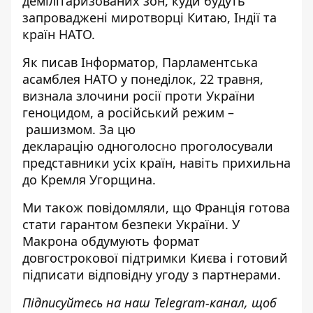
демілітаризованих зон, куди будуть
запроваджені миротворці Китаю, Індії та
країн НАТО.
Як писав Інформатор, Парламентська
асамблея НАТО у понеділок, 22 травня,
визнала
злочини росії проти України
геноцидом, а російський режим –
рашизмом.
За цю
декларацію
одноголосно проголосували
представники усіх країн
, навіть прихильна
до Кремля Угорщина.
Ми також повідомляли, що
Франція готова
стати гарантом безпеки України
. У
Макрона обдумують формат
довгострокової підтримки Києва і готовий
підписати відповідну угоду з партнерами.
Підписуйтесь на наш
Telegram-канал
, щоб