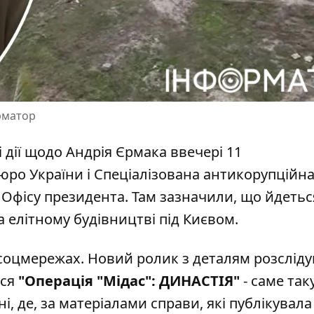
рматор
і дії щодо Андрія Єрмака ввечері 11
юро України і Спеціалізована антикорупційн
 Офісу президента
. Там зазначили, що йдетьс
 елітному будівництві під Києвом.
соцмережах. Новий ролик з деталям розслід
ься
"Операція "Мідас": ДИНАСТІЯ"
- саме так
і, де, за матеріалами справи, які публікувала