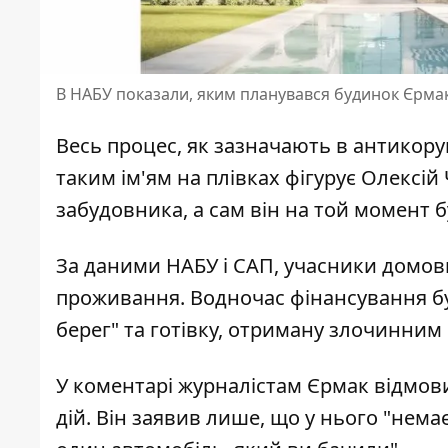
В НАБУ показали, яким планувався будинок Єрма
Весь процес, як зазначають в антикору
таким ім'ям на плівках фігурує Олексі
забудовника, а сам він на той момент б
За даними НАБУ і САП, учасники домов
проживання. Водночас фінансування б
берег" та готівку, отриману злочинним
У коментарі журналістам Єрмак відмови
дій. Він заявив лише, що у нього "нема