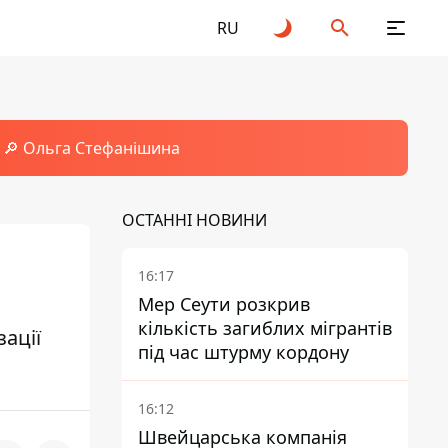
RU
🔎 Ольга Стефанішина
ОСТАННІ НОВИНИ
16:17
Мер Сеути розкрив
кількість загиблих мігрантів
ації
під час штурму кордону
16:12
Швейцарська компанія