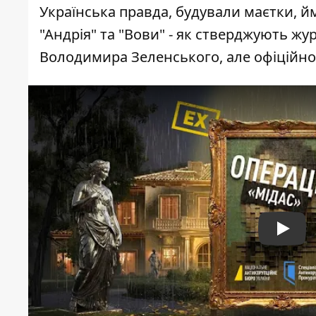
Українська правда, будували маєтки, й
"Андрія" та "Вови" - як стверджують жу
Володимира Зеленського, але офіційн
Play