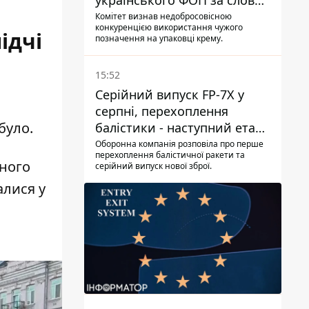
українського ФОП за слова
SUN SCRIPTION на упаковці
Комітет визнав недобросовісною
конкуренцією використання чужого
крему - АМКУ наклав штраф
ідчі
позначення на упаковці крему.
15:52
Серійний випуск FP-7X у
серпні, перехоплення
було.
балістики - наступний етап -
Fire Point конкретизувало
Оборонна компанія розповіла про перше
перехоплення балістичної ракети та
плани
ьного
серійний випуск нової зброї.
алися у