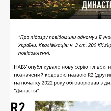
"Про підозру повідомили одному з її у
України. Кваліфікація: ч. 3 ст. 209 КК У
повідомленні.
НАБУ опублікувало нову серію плівок, н
позначений кодовою назвою R2 (другий з
на початку 2022 року обговорював з д
"Династія".