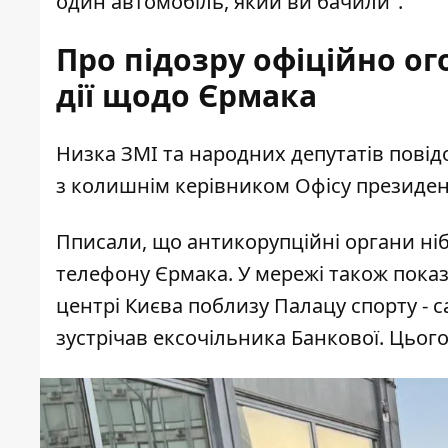
один автомобіль, який ви бачили".
Про підозру офіційно ог
дії щодо Єрмака
Низка ЗМІ та народних депутатів пові
з колишнім керівником Офісу президент
Пписали, що антикорупційні органи ні
телефону Єрмака. У мережі також показ
центрі Києва поблизу Палацу спорту - 
зустрічав ексочільника Банкової
. Цього