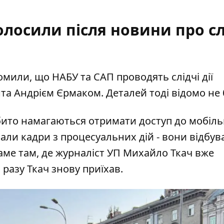
олосили після новини про сл
домили, що НАБУ та САП
проводять слідчі дії
а Андрієм Єрмаком. Деталей тоді відомо не 
бито намагаються отримати доступ до мобіл
али кадри з процесуальних дій - вони відбув
саме там, де журналіст УП Михайло Ткач
вже
 разу Ткач знову приїхав.