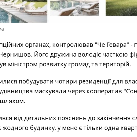
ка
пційних органах, контролював "Че Гевара" - п
й Чернишов. Його дружина володіє часткою фі
ув міністром розвитку громад та територій.
илися побудувати чотири резиденції для вла
удівництва маскували через кооператив "Со
 шляхом.
вся від детальних пояснень до закінчення с
є жодного будинку, у мене є тільки одна кварт