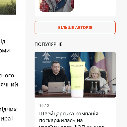
БІЛЬШЕ АВТОРІВ
ід
ПОПУЛЯРНЕ
рми-
сного
нячний
16:12
лідчих
Швейцарська компанія
ира і
поскаржилась на