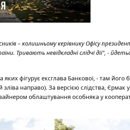
часників – колишньому керівнику Офісу президен
країни. Тривають невідкладні слідчі дії", - йдеть
а яких фігурує ексглава Банкової, - там його 
ліва направо). За версією слідства, Єрмак у
изайнером облаштування особняка у коопера