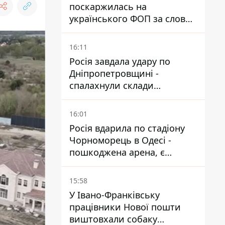
поскаржилась на
українського ФОП за слова
SUN SCRIPTION на упаковці
крему - АМКУ наклав штраф
16:11
Росія завдала удару по
Дніпропетровщині -
спалахнули склади
логістичної компанії
16:01
Росія вдарила по стадіону
Чорноморець в Одесі -
пошкоджена арена, є
постраждалий
15:58
У Івано-Франківську
працівники Нової пошти
виштовхали собаку