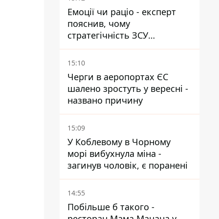
Емоції чи раціо - експерт
пояснив, чому
стратегічність ЗСУ
важливіша за емоційні
атаки РФ
15:10
Черги в аеропортах ЄС
шалено зростуть у вересні -
названо причину
15:09
У Коблевому в Чорному
морі вибухнула міна -
загинув чоловік, є поранені
14:55
Побільше б такого -
ресторан Мама Манана у