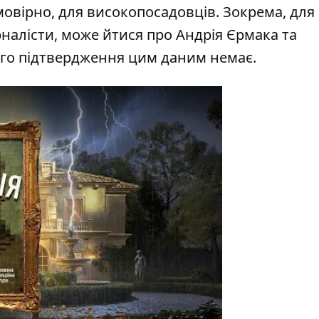
мовірно, для високопосадовців. Зокрема, для
рналісти, може йтися про Андрія Єрмака та
ого підтвердження цим даним немає.