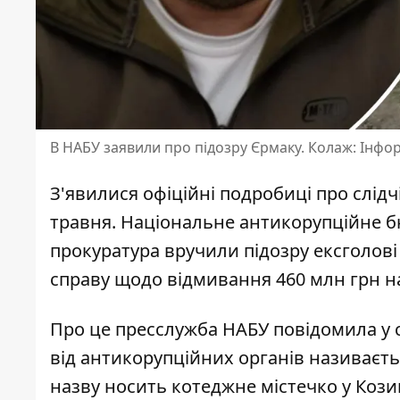
В НАБУ заявили про підозру Єрмаку. Колаж: Інфо
З'явилися офіційні подробиці про слідч
травня. Національне антикорупційне б
прокуратура
вручили підозру ексголові
справу щодо відмивання 460 млн грн на
Про це пресслужба НАБУ повідомила у 
від антикорупційних органів називаєт
назву носить котеджне містечко у Козин