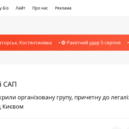
-Біз
Лайт
Про нас
Реклама
аторськ, Костянтинівка
🔴 Ракетний удар 5 серпня
і САП
рили організовану групу, причетну до легаліз
д Києвом