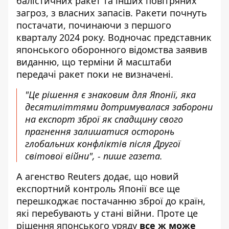
балістичних ракет та інших повітряних
загроз, з власних запасів. Ракети почнуть
постачати, починаючи з першого
кварталу 2024 року. Водночас представник
японського оборонного відомства заявив
виданню, що терміни й масштаби
передачі ракет поки не визначені.
"Це рішення є знаковим для Японії, яка
десятиліттями дотримувалася заборони
на експорт зброї як спадщину свого
прагнення залишатися осторонь
глобальних конфліктів після Другої
світової війни", - пише газета.
А агенство Reuters додає, що
новий
експортний контроль Японії
все ще
перешкоджає постачанню зброї до країн,
які перебувають у стані війни. Проте це
рішення японського уряду
все ж може