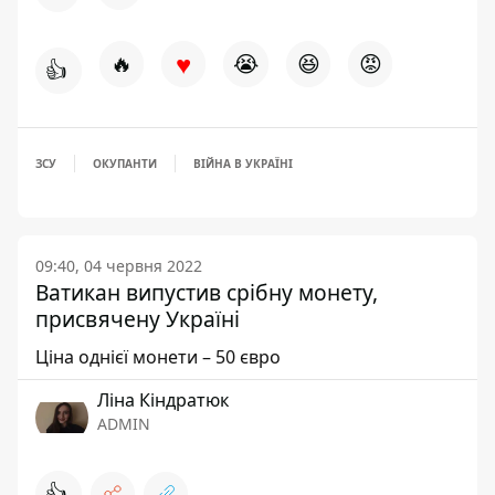
♥
🔥
😭
😆
😡
👍
ЗСУ
ОКУПАНТИ
ВІЙНА В УКРАЇНІ
09:40, 04 червня 2022
Ватикан випустив срібну монету,
присвячену Україні
Ціна однієї монети – 50 євро
Ліна Кіндратюк
ADMIN
👍