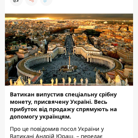
Ватикан випустив спеціальну срібну
монету, присвячену Україні. Весь
прибуток від продажу спрямують на
допомогу українцям.
Про це
повідомив
посол України у
Ватикані Андрій Юраш, – передає