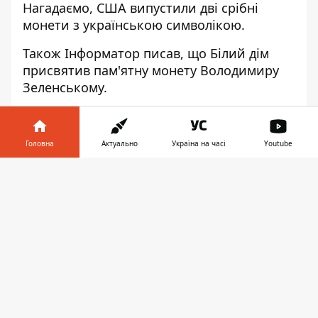
Нагадаємо, США випустили дві срібні
монети
з українською символікою
.
Також
Інформатор
писав, що Білий дім
присвятив пам'ятну монету Володимиру
Зеленському
.
Підписуйтесь на наш
Telegram-канал
, щоб
не пропустити важливих новин. За
Головна
Актуально
Україна на часі
Youtube
новинами в режимі онлайн прямо в
месенджері слідкуйте на нашому Telegram-
Інформатор у
Завантажити
каналі
Інформатор Live
. Підписатися на
телефоні
👉
канал у Viber можна
тут
.
♥
🔥
😭
😆
😡
👍