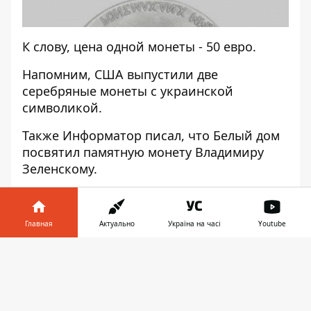
К слову, цена одной монеты - 50 евро.
Напомним, США выпустили две
серебряные монеты
с украинской
символикой
.
Также
Информатор
писал, что Белый дом
посвятил памятную монету Владимиру
Зеленскому
.
Подписывайтесь на наш
Telegram
-канал
,
чтобы не пропустить важные новости. За
Главная
Актуально
Україна на часі
Youtube
новостями в режиме онлайн прямо в
мессенджере следите в нашем
Telegram
-
Информатор в
Скачать
канале
Информатор
Live
.
Подписаться на
телефоне
👉
канал в Viber можно
здесь
.