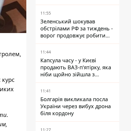
світло
11:55
Зеленський шокував
обстрілами РФ за тиждень -
ворог продовжує робити
ставку на балістичний
терор
11:44
нтролем,
Капсула часу - у Києві
продають ВАЗ-п'ятірку, яка
ніби щойно зійшла з
 курс
конвейєра
ликих
11:41
Болгарія викликала посла
України через вибух дрона
біля кордону
ти.
им,
11:27