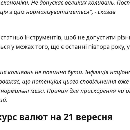
 економіки. Не допускає великих коливань. Пос
ція з цим нормалізуватиметься", - сказав
статньо інструментів, щоб не допустити різн
ся у межах того, що є останні півтора року, 
них коливань не повинно бути. Інфляція націон
вважає, що потенціал цього сповільнення вже
 нормальні межі. Причин для прискорення чи р
ий.
урс валют на 21 вересня