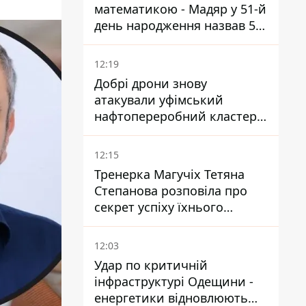
математикою - Мадяр у 51-й
день народження назвав 5
умов поразки РФ
12:19
Добрі дрони знову
атакували уфімський
нафтопереробний кластер -
один упав на недобудову
12:15
Тренерка Магучіх Тетяна
Степанова розповіла про
секрет успіху їхнього
тандему
12:03
Удар по критичній
інфраструктурі Одещини -
енергетики відновлюють