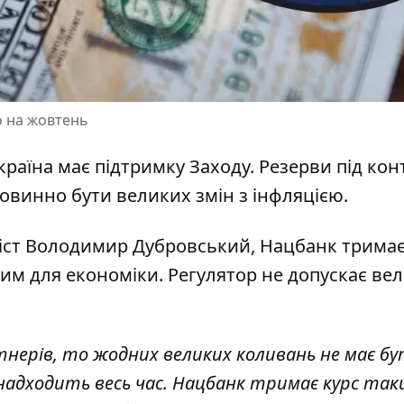
о на жовтень
Україна має підтримку Заходу. Резерви під ко
повинно бути великих змін з інфляцією.
ст Володимир Дубровський, Нацбанк тримає
им для економіки. Регулятор не допускає ве
нерів, то жодних великих коливань не має бу
надходить весь час. Нацбанк тримає курс так