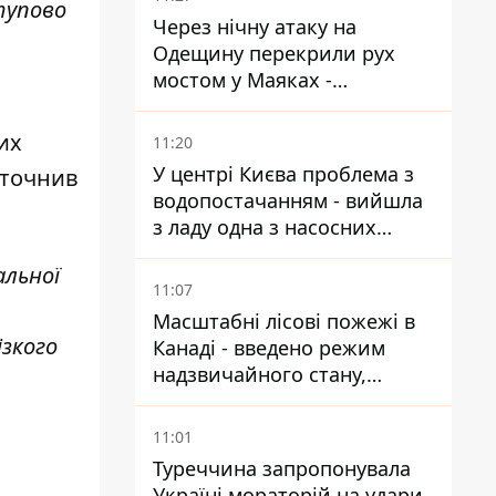
тупово
Через нічну атаку на
Одещину перекрили рух
мостом у Маяках -
подробиці від ДПСУ
их
11:20
У центрі Києва проблема з
уточнив
водопостачанням - вийшла
з ладу одна з насосних
станцій
альної
11:07
Масштабні лісові пожежі в
ізкого
Канаді - введено режим
надзвичайного стану,
виїхали понад 20 тисяч
людей
11:01
Туреччина запропонувала
Україні мораторій на удари