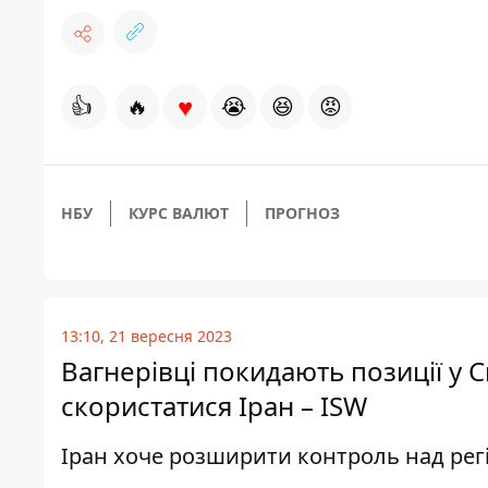
♥
👍
🔥
😭
😆
😡
НБУ
КУРС ВАЛЮТ
ПРОГНОЗ
13:10, 21 вересня 2023
Вагнерівці покидають позиції у 
скористатися Іран – ISW
Іран хоче розширити контроль над рег