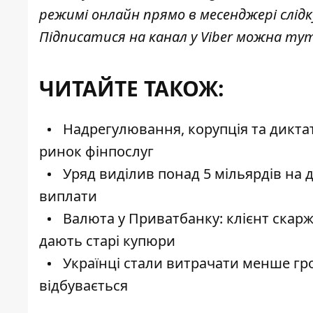
режимі онлайн прямо в месенджері слід
Підписатися на канал у Viber можна
ту
ЧИТАЙТЕ ТАКОЖ:
Надрегулювання, корупція та диктат
ринок фінпослуг
Уряд виділив понад 5 мільярдів на 
виплати
Валюта у Приватбанку: клієнт скарж
дають старі купюри
Українці стали витрачати менше гр
відбувається