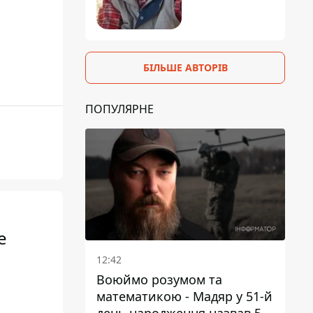
БІЛЬШЕ АВТОРІВ
ПОПУЛЯРНЕ
е
12:42
Воюймо розумом та
математикою - Мадяр у 51-й