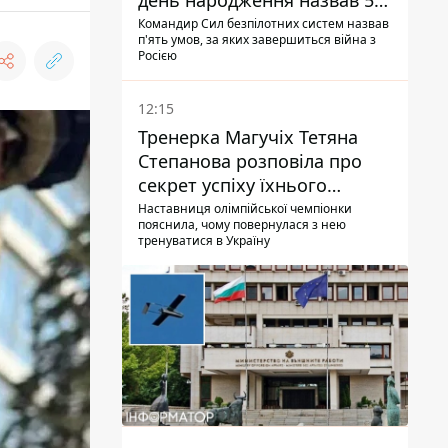
день народження назвав 5
умов поразки РФ
Командир Сил безпілотних систем назвав
п'ять умов, за яких завершиться війна з
Росією
12:15
Тренерка Магучіх Тетяна
Степанова розповіла про
секрет успіху їхнього
тандему
Наставниця олімпійської чемпіонки
пояснила, чому повернулася з нею
тренуватися в Україну