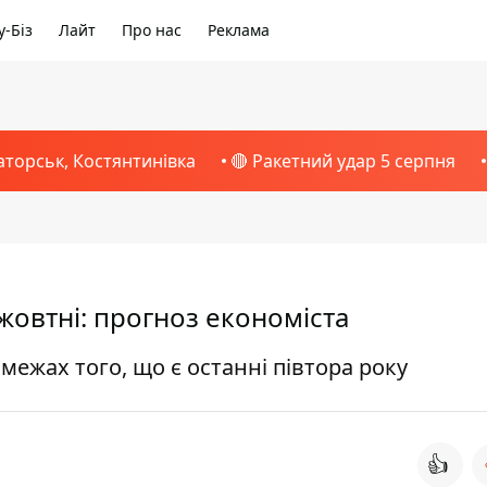
-Біз
Лайт
Про нас
Реклама
аторськ, Костянтинівка
🔴 Ракетний удар 5 серпня
 жовтні: прогноз економіста
ежах того, що є останні півтора року
👍