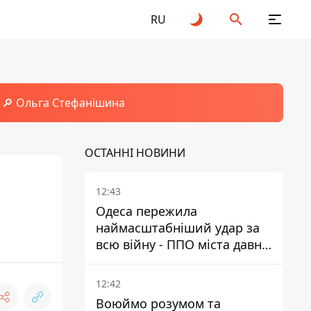
RU
🔎 Ольга Стефанішина
ОСТАННІ НОВИНИ
12:43
Одеса пережила
наймасштабніший удар за
всю війну - ППО міста давно
потребує посилення
12:42
Воюймо розумом та