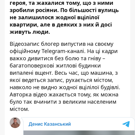
героя, та жахалися тому, що з ними
зробили росіяни. По більшості вулиць
не залишилося жодної вцілілої
квартири, але в деяких з них й досі
живуть люди.
Відеозапис блогер
випустив
на своєму
офіційному Telegram-каналі. На ці кадри
важко дивитися без болю та гніву –
багатоповерхові житлові будинки
випалені вщент. Весь час, що машина, з
якої ведеться запис, рухається містом,
навколо не видно жодної вцілілої будівлі.
Авторка відео жахається тому, як можна
було так вчинити з великим населеним
містом.