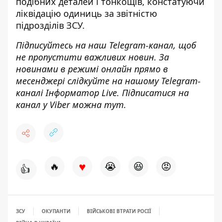
подібних деталей і тонкощів, констатуючи
ліквідацію одиниць за звітністю
підрозділів ЗСУ.
Підписуйтесь на наш
Telegram-канал
, щоб
не пропустити важливих новин. За
новинами в режимі онлайн прямо в
месенджері слідкуйте на нашому Telegram-
каналі
Інформатор Live
. Підписатися на
канал у Viber можна
тут
.
♥
🔥
😭
😆
😡
👍
ЗСУ
ОКУПАНТИ
ВІЙСЬКОВІ ВТРАТИ РОСІЇ