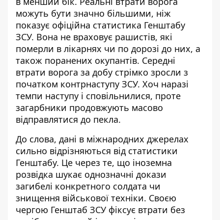
в менший бік.
Реальні втрати
ворога
можуть бути значно більшими, ніж
показує офіційна статистика Генштабу
ЗСУ. Вона не враховує рашистів, які
померли в лікарнях чи по дорозі до них, а
також поранених окупантів. Середні
втрати ворога за добу стрімко зросли з
початком контрнаступу ЗСУ. Хоч наразі
темпи наступу і сповільнилися, проте
загарбники продовжують масово
відправлятися до пекла.
До слова,
дані в
міжнародних джерелах
сильно відрізняються від статистики
Генштабу. Це через те, що іноземна
розвідка шукає однозначні докази
загибелі конкретного солдата чи
знищення військової техніки. Своєю
чергою Генштаб ЗСУ фіксує втрати без