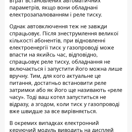
втрат встановлених автоматичних
параметрів, якщо вони обладнані
електрозапалюванням і реле тиску.
Однак автовключення теж не завжди
спрацьовує. Після знеструмлення великої
кількості абонентів, при відновленні
електроенергії тиск у газопроводі може
впасти на якийсь час, відповідно,
спрацьовує реле тиску, обладнання не
включається і запустити його можна лише
вручну.
Тим, для кого актуальне це
питання, достатньо встановити реле
затримки або як його ще називають «реле
часу». Тоді ваш котел запуститься не
відразу, а згодом, коли тиск у газопроводі
вже швидше за все вирівняється.
В окремих випадках електронний
керуючий модуль виводить на дисплей