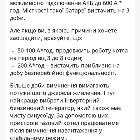
можливістю підключення АКБ до 600 А *
год. Місткості такої батареї вистачить на 3
доби.
Але якщо ви, з якоїсь причини хочете
заощадити, врахуйте, що:
50-100 А*год, продовжить роботу котла
на період від 3 до 8 годин;
200 А*год – вистачить приблизно на
добу безперебійної функціональності.
Більше доби вимкнення вимагають
потужнішого джерела живлення. І тут
найкраще вибрати
інверторний
бензиновий генератор
, який також має
чисту синусоїду. За допомогою цих
пристроїв газовий котел працюватиме
після вимкнення навантаження у
стабільному режимі.