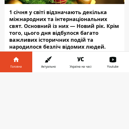
1 січня у світі відзначають декілька
міжнародних та інтернаціональних
свят. Основний із них — Новий рік. Крім
того, цього дня відбулося багато
важливих історичних подій та
народилося безліч відомих людей.
Наприклад, цього дня 233 роки тому
вийшов перший номер газети The Times,
Головна
Актуально
Україна на часі
Youtube
158 років тому народився ініціатор
Інформатор у
відродження Олімпійських ігор П'єр де
Завантажити
телефоні
👉
Кубертен, а 52 роки тому відбулася
прем'єра мультфільму «Ну, постривай!».
Інформатор
розповість вам про
найголовніші факти цього дня.
ЦЬОГО ДНЯ СВЯТКУЮТЬ