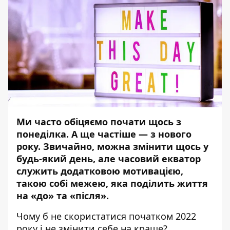
Ми часто обіцяємо почати щось з
понеділка. А ще частіше — з нового
року. Звичайно, можна змінити щось у
будь-який день, але часовий екватор
служить додатковою мотивацією,
такою собі межею, яка поділить життя
на «до» та «після».
Чому б не скористатися початком 2022
року і не змінити себе на краще?