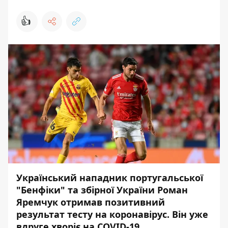
👍
Український нападник португальської
"Бенфіки" та збірної України Роман
Яремчук отримав позитивний
результат тесту на коронавірус. Він уже
вдруге хворіє на COVID-19.