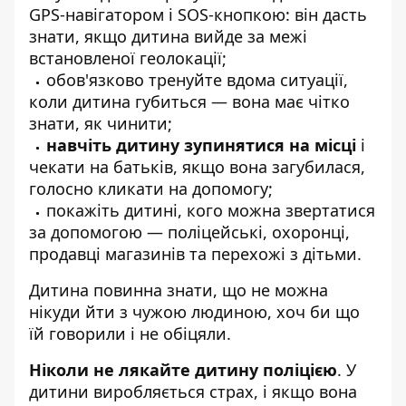
GPS-навігатором і SOS-кнопкою: він дасть
знати, якщо дитина вийде за межі
встановленої геолокації;
обов'язково тренуйте вдома ситуації,
коли дитина губиться — вона має чітко
знати, як чинити;
навчіть дитину зупинятися на місці
і
чекати на батьків, якщо вона загубилася,
голосно кликати на допомогу;
покажіть дитині, кого можна звертатися
за допомогою — поліцейські, охоронці,
продавці магазинів та перехожі з дітьми.
Дитина повинна знати, що не можна
нікуди йти з чужою людиною, хоч би що
їй говорили і не обіцяли.
Ніколи не лякайте дитину поліцією
. У
дитини виробляється страх, і якщо вона