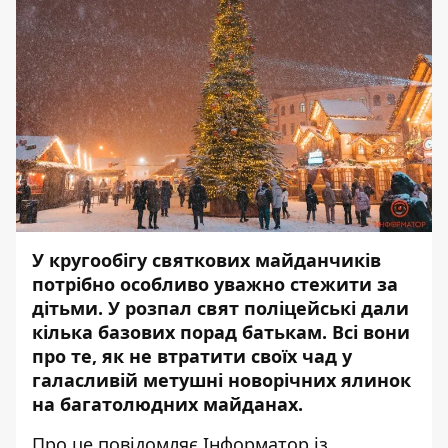
У кругообігу святкових майданчиків
потрібно особливо уважно стежити за
дітьми. У розпал свят поліцейські дали
кілька базових порад батькам. Всі вони
про те, як не втратити своїх чад у
галасливій метушні новорічних ялинок
на багатолюдних майданах.
Про це повідомляє
Інформатор
із