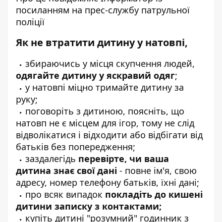
посиланням на
прес-службу
патрульної
поліції
Як не втратити дитину у натовпі,
збираючись у місця скупчення людей,
одягайте дитину у яскравий одяг
;
у натовпі міцно тримайте дитину за
руку;
поговоріть з дитиною, поясніть, що
натовп не є місцем для ігор, тому не слід
відволікатися і відходити або відбігати від
батьків без попередження;
заздалегідь
перевірте, чи ваша
дитина знає свої дані
- повне ім'я, свою
адресу, номер телефону батьків, їхні дані;
про всяк випадок
покладіть до кишені
дитини записку з контактами;
купіть дитині "розумний" годинник з