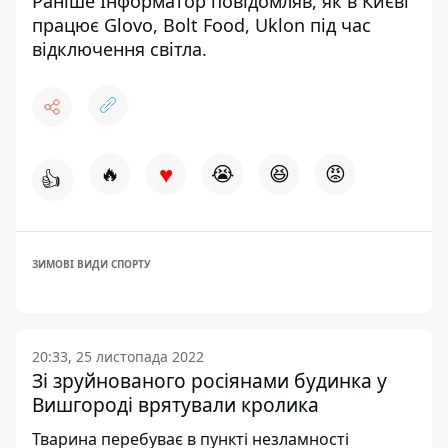
Раніше Інформатор повідомляв
, як в Києві
працює Glovo, Bolt Food, Uklon під час
відключення світла.
♥
🔥
😭
😆
😡
👍
ЗИМОВІ ВИДИ СПОРТУ
20:33, 25 листопада 2022
Зі зруйнованого росіянами будинка у
Вишгороді врятували кролика
Тварина перебуває в пункті незламності