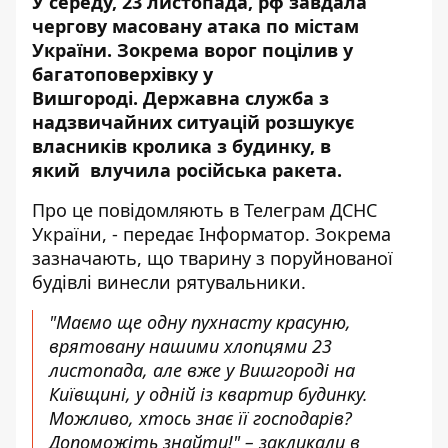
У середу, 23 листопада, рф завдала
чергову масовану атака по містам
України. Зокрема ворог поцілив у
багатоповерхівку у
Вишгороді. Державна служба з
надзвичайних ситуацій розшукує
власників кролика з будинку, в
який влучила російська ракета.
Про це повідомляють в Телеграм ДСНС
України, - передає Інформатор. Зокрема
зазначають, що тварину з поруйнованої
будівлі винесли рятувальники.
"Маємо ще одну пухнасту красуню,
врятовану нашими хлопцями 23
листопада, але вже у Вишгороді на
Київщині, у одній із квартир будинку.
Можливо, хтось знає її господарів?
Допоможіть знайти!" – закликали в