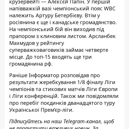
крузервейті — Алєксєй Папін. У першій
напівважкій вазі чемпіонський пояс WBC
належить Артуру Бетербієву. Втім у
росіянина є ще і канадське громадянство.
На чемпіонський бій він виходив під
прапором з клиновим листом. Арсланбек
Махмудов у рейтингу
суперважковаговиків займає четверте
місце. До топ-15 входять ще три
громадянина рф.
Раніше
Інформатор
розповідав про
результати жеребкування 1/8 фіналу
Ліги
чемпіонів
та стикових матчів
Ліги Європи
і
Ліги конференцій
. Також ми повідомляли
про
перебіг поєдинків
дванадцятого туру
Української Прем’єр-ліги.
Підписуйтесь на наш
Telegram-канал
, щоб
не пропустити важливих новин. За