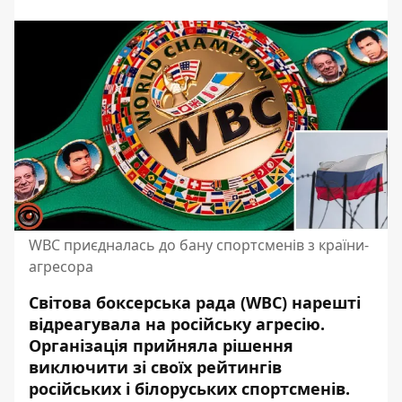
WBC приєдналась до бану спортсменів з країни-
агресора
Світова боксерська рада (
WBC
) нарешті
відреагувала на російську агресію.
Організація прийняла рішення
виключити зі своїх рейтингів
російських і білоруських спортсменів
.