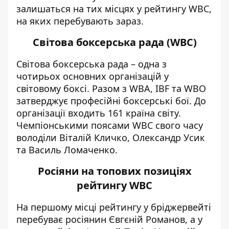
залишаться на тих місцях у рейтингу WBC,
на яких перебувають зараз.
Світова боксерська рада
(
WBC
)
Світова боксерська рада – одна з
чотирьох основних організацій у
світовому боксі. Разом з WBA, IBF та WBO
затверджує професійні боксерські бої. До
організації
входить 161 країна світу.
Чемпіонськими поясами WBC свого часу
володіли Віталій Кличко, Олександр Усик
та Василь Ломаченко.
Росіяни на топових позиціях
рейтингу
WBC
На першому місці рейтингу у бріджервейті
перебуває росіянин Євгєній Романов, а у