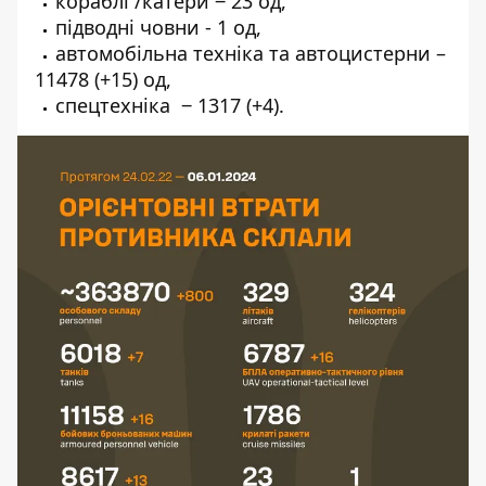
кораблі /катери ‒ 23 од,
підводні човни - 1 од,
автомобільна техніка та автоцистерни –
11478 (+15) од,
спецтехніка ‒ 1317 (+4).