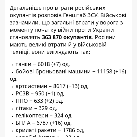
Детальніше
про втрати російських
окупантів розповів
Генштаб ЗСУ. Військові
зазначили, що загальні втрати у ворога з
моменту початку війни проти України
становлять
363 870 окупантів
. Росіяни
мають великі втрати й у військовій
техніці, вони виглядають так:
танки ‒ 6018 (+7) од,
бойові броньовані машини ‒ 11158 (+16)
од,
артсистеми – 8617 (+13) од,
РСЗВ – 950 (+1) од,
ППО ‒ 633 (+2) од,
літаки – 329 од,
гелікоптери – 324 од,
БПЛА – 6787 (+16) од,
крилаті ракети ‒ 1786 од,