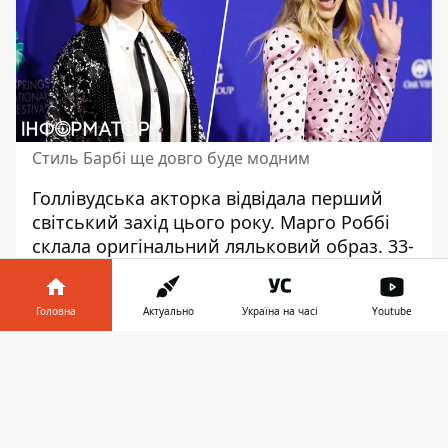
Стиль Барбі ще довго буде модним
Голлівудська акторка відвідала перший
світський захід цього року. Марго Роббі
склала
оригінальний
ляльковий образ. 33-
річна артистка приїхала підтримати
режисерку фільму «Барбі» Грету Гервіг на
Головна
Актуально
Україна на часі
Youtube
церемонії вручення кінопремій
Міжнародного кінофестивалю в Палм-
Інформатор у
Завантажити
Спрінгс. Захід відбувся у місцевому
телефоні
👉
конференц-центрі та зібрав багатьох зірок
– Леонардо Ді Капріо, Кірстен Данст із
чоловіком Джессі Племонсом, Єву