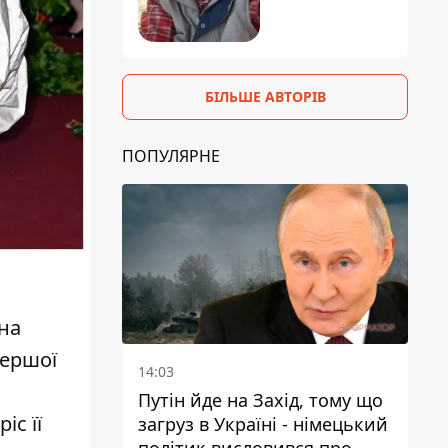
БІЛЬШЕ АВТОРІВ
ПОПУЛЯРНЕ
на
першої
14:03
Путін йде на Захід, тому що
с її
загруз в Україні - німецький