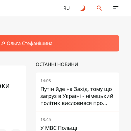
RU
🔎 Ольга Стефанішина
ОСТАННІ НОВИНИ
14:03
рки
Путін йде на Захід, тому що
загруз в Україні - німецький
політик висловився про
плани РФ
13:45
У МВС Польщі