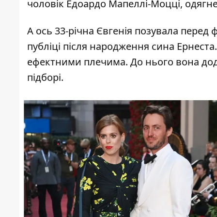
чоловік Едоардо Мапеллі-Моцці, одягн
А ось 33-річна Євгенія позувала перед
публіці після народження сина Ернеста.
ефектними плечима. До нього вона до
підборі.