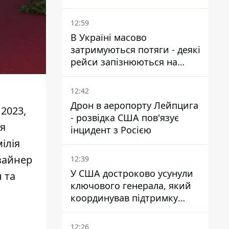
12:59
В Україні масово
затримуються потяги - деякі
рейси запізнюються на
понад 12 годин
12:42
Дрон в аеропорту Лейпцига
2023,
- розвідка США пов'язує
ня
інцидент з Росією
ілія
изайнер
12:39
У США достроково усунули
 та
ключового генерала, який
координував підтримку
України - причину
замовчують
12:26