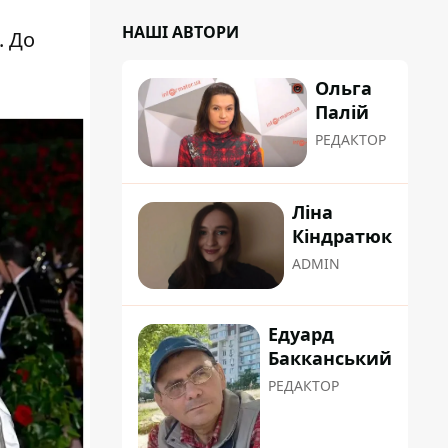
НАШІ АВТОРИ
. До
Ольга
Палій
РЕДАКТОР
Ліна
Кіндратюк
ADMIN
Едуард
Бакканський
РЕДАКТОР