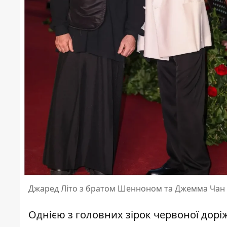
Джаред Літо з братом Шенноном та Джемма Чан
Однією
з головних зірок червоної дорі