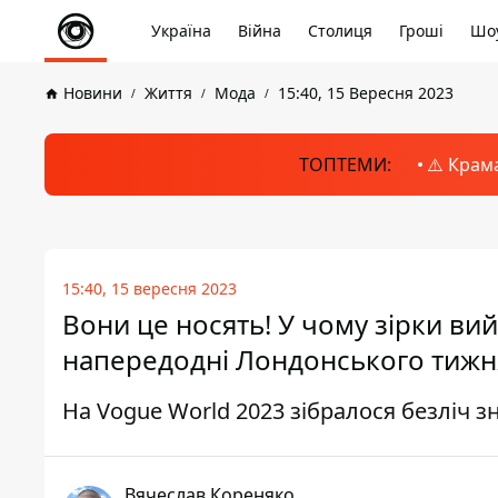
Україна
Війна
Столиця
Гроші
Шоу
Новини
Життя
Мода
15:40, 15 Вересня 2023
ТОПТЕМИ:
⚠️ Крам
15:40, 15 вересня 2023
Вони це носять! У чому зірки ви
напередодні Лондонського тижн
На Vogue World 2023 зібралося безліч 
Вячеслав Кореняко