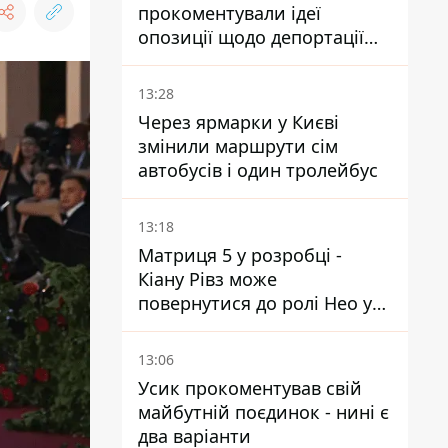
прокоментували ідеї
опозиції щодо депортації
українських чоловіків -
абсурд і популізм
13:28
Через ярмарки у Києві
змінили маршрути сім
автобусів і один тролейбус
13:18
Матриця 5 у розробці -
Кіану Рівз може
повернутися до ролі Нео у
п'ятій частині
13:06
Усик прокоментував свій
майбутній поєдинок - нині є
два варіанти