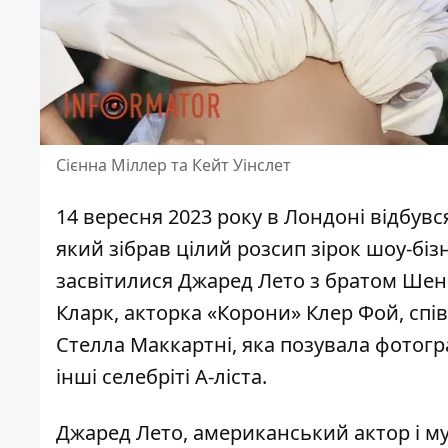
Сієнна Міллер та Кейт Уінслет
14 вересня 2023 року в Лондоні відбув
який зібрав цілий розсип зірок шоу-біз
засвітилися Джаред Лето з братом Шенно
Кларк, акторка «Корони» Клер Фой, спі
Стелла Маккартні, яка позувала фотогр
інші селебріті А-ліста.
Джаред Лето
, американський актор і м