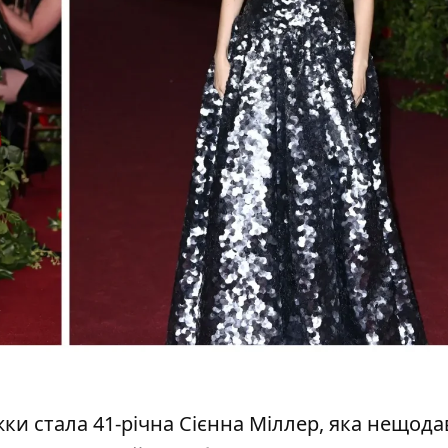
жки
стала 41-річна
Сієнна Міллер
, яка нещод