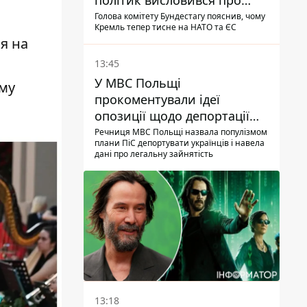
політик висловився про
плани РФ
Голова комітету Бундестагу пояснив, чому
Кремль тепер тисне на НАТО та ЄС
я на
13:45
У МВС Польщі
ому
прокоментували ідеї
опозиції щодо депортації
українських чоловіків -
Речниця МВС Польщі назвала популізмом
плани ПіС депортувати українців і навела
абсурд і популізм
дані про легальну зайнятість
13:18