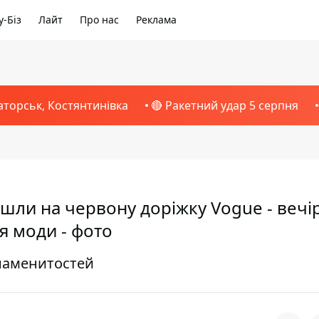
-Біз
Лайт
Про нас
Реклама
аторськ, Костянтинівка
🔴 Ракетний удар 5 серпня
йшли на червону доріжку Vogue - вечі
я моди - фото
знаменитостей