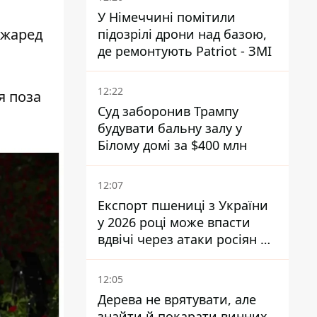
У Німеччині помітили
Джаред
підозрілі дрони над базою,
де ремонтують Patriot - ЗМІ
12:22
я поза
Суд заборонив Трампу
будувати бальну залу у
Білому домі за $400 млн
12:07
Експорт пшениці з України
у 2026 році може впасти
вдвічі через атаки росіян по
портах
12:05
Дерева не врятувати, але
знайти й покарати винних