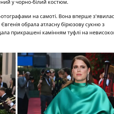
ений у чорно-білий костюм.
 фотографами на самоті. Вона вперше з'явилас
 Євгенія обрала атласну бірюзову сукню з
дала прикрашені камінням туфлі на невисок