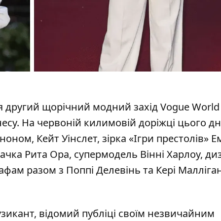
ся другий щорічний
модний захід
Vogue World 
несу. На червоній килимовій доріжці цього д
ном, Кейт Уінслет, зірка «Ігри престолів» Ем
вачка Рита Ора, супермодель Вінні Харлоу, д
афам разом з Поппі Делевінь та Кері Малліган
узикант, відомий публіці своїм незвичайним