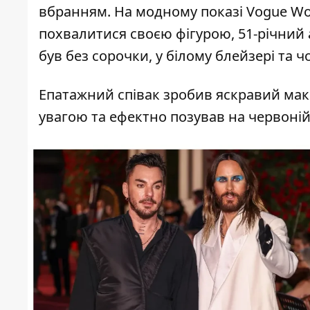
вбранням. На
модному показі Vogue Wo
похвалитися своєю фігурою, 51-річний
був без сорочки, у білому блейзері та 
Епатажний співак зробив яскравий макі
увагою та ефектно позував на червоній