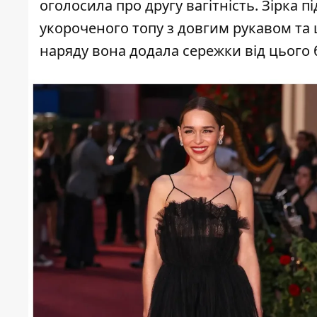
оголосила про другу вагітність. Зірка п
укороченого топу з довгим рукавом та ши
наряду вона додала сережки від цього б