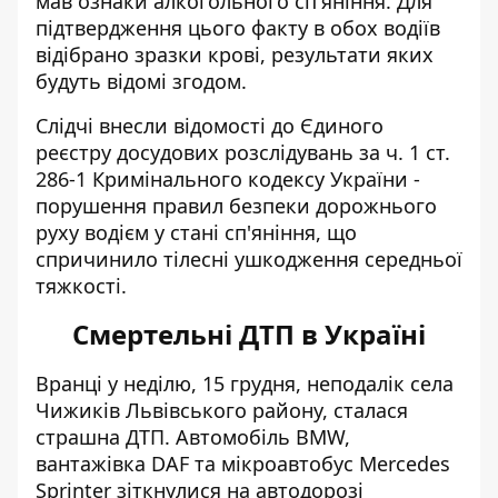
мав ознаки алкогольного сп'яніння. Для
підтвердження цього факту в обох водіїв
відібрано зразки крові, результати яких
будуть відомі згодом.
Слідчі внесли відомості до Єдиного
реєстру досудових розслідувань за ч. 1 ст.
286-1 Кримінального кодексу України -
порушення правил безпеки дорожнього
руху водієм у стані сп'яніння, що
спричинило тілесні ушкодження середньої
тяжкості.
Смертельні ДТП в Україні
Вранці у неділю, 15 грудня, неподалік села
Чижиків Львівського району,
сталася
страшна ДТП
. Автомобіль BMW,
вантажівка DAF та мікроавтобус Mercedes
Sprinter зіткнулися на автодорозі