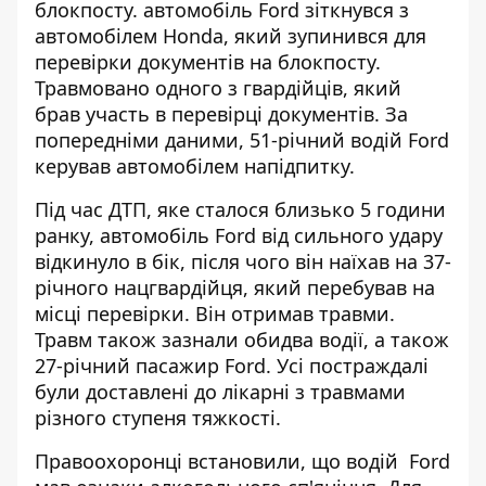
блокпосту
. автомобіль Ford зіткнувся з
автомобілем Honda, який зупинився для
перевірки документів на блокпосту.
Травмовано одного з гвардійців, який
брав участь в перевірці документів. За
попередніми даними, 51-річний водій Ford
керував автомобілем напідпитку.
Під час ДТП, яке сталося близько 5 години
ранку, автомобіль Ford від сильного удару
відкинуло в бік, після чого
він наїхав на 37-
річного нацгвардійця
, який перебував на
місці перевірки. Він отримав травми.
Травм також зазнали обидва водії, а також
27-річний пасажир Ford. Усі постраждалі
були доставлені до лікарні з травмами
різного ступеня тяжкості.
Правоохоронці встановили, що водій Ford