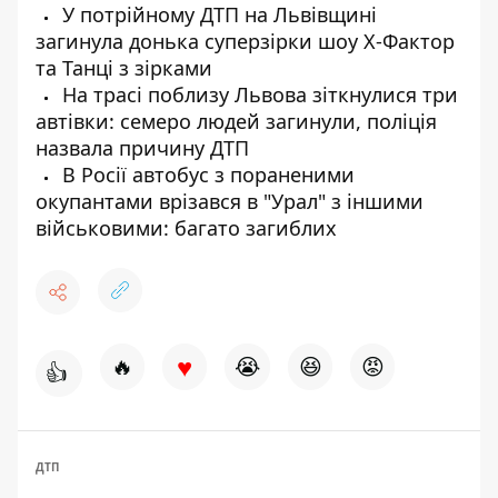
У потрійному ДТП на Львівщині
загинула донька суперзірки шоу Х-Фактор
та Танці з зірками
На трасі поблизу Львова зіткнулися три
автівки: семеро людей загинули, поліція
назвала причину ДТП
В Росії автобус з пораненими
окупантами врізався в "Урал" з іншими
військовими: багато загиблих
♥
🔥
😭
😆
😡
👍
ДТП