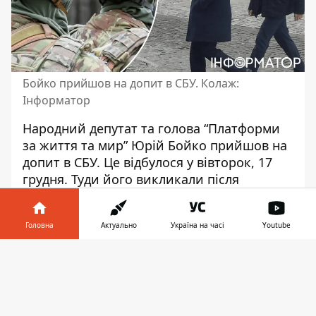
Бойко прийшов на допит в СБУ. Колаж:
Інформатор
Народний депутат та голова “Платформи
за життя та мир” Юрій Бойко прийшов на
допит в СБУ. Це відбулося у вівторок, 17
грудня. Туди його
викликали після
скандальних заяв
.
Про це повідомляють українські ЗМІ з
Головна
Актуально
Україна на часі
Youtube
посиланням на джерела. Також
у мережі
Інформатор у
з’явилися фото
з політиком.
Завантажити
телефоні
👉
Зазначається, що СБУ викликала депутата