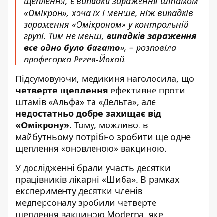
щеплення, є випадки зараження штамом
«Омікрон», хоча їх і менше, ніж випадків
зараження «Омікроном» у контрольній
групі. Тим не менш,
випадків зараження
все одно було багато
», – розповіла
професорка Регев-Йохай.
Підсумовуючи, медикиня наголосила, що
четверте щеплення
ефективне проти
штамів «Альфа» та «Дельта», але
недостатньо добре захищає від
«Омікрону»
. Тому, можливо, в
майбутньому потрібно зробити ще одне
щеплення «оновленою» вакциною.
У дослідженні брали участь десятки
працівників лікарні «Шиба». В рамках
експерименту десятки членів
медперсоналу зробили четверте
щеплення вакциною Moderna, яке