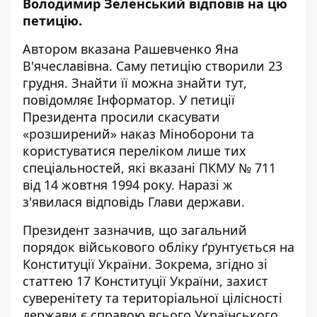
Володимир Зеленський відповів на цю
петицію.
Автором вказана Рашевченко Яна
В'ячеславівна. Саму петицію створили 23
грудня. Знайти її можна знайти
тут
,
повідомляє
Інформатор
. У петиції
Президента просили скасувати
«розширений» наказ Міноборони та
користуватися переліком лише тих
спеціальностей, які вказані
ПКМУ № 711
від 14 жовтня 1994 року. Наразі ж
з'явилася відповідь Глави держави.
Президент зазначив, що загальний
порядок військового обліку ґрунтується на
Конституції України. Зокрема, згідно зі
статтею 17 Конституції України, захист
суверенітету та територіальної цілісності
держави є справою всього Українського