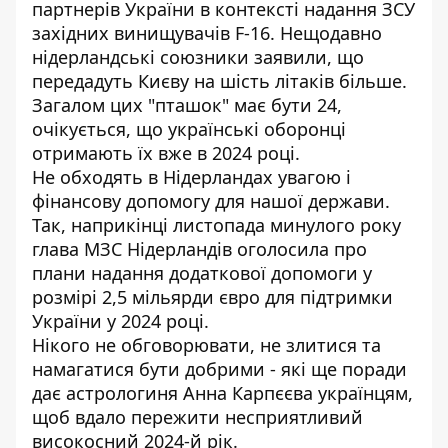
партнерів України в контексті надання ЗСУ
західних винищувачів F-16. Нещодавно
нідерландські союзники заявили, що
передадуть Києву на шість літаків більше
.
Загалом цих "пташок" має бути 24,
очікується, що українські оборонці
отримають їх вже в 2024 році.
Не обходять в Нідерландах увагою і
фінансову допомогу для нашої держави.
Так, наприкінці листопада минулого року
глава МЗС Нідерландів оголосила про
плани надання додаткової допомоги у
розмірі
2,5 мільярди євро для підтримки
України
у 2024 році.
Нікого не обговорювати, не злитися та
намагатися бути добрими - які ще поради
дає астрологиня Анна Карпєєва українцям,
щоб вдало пережити несприятливий
високосний 2024-й рік.