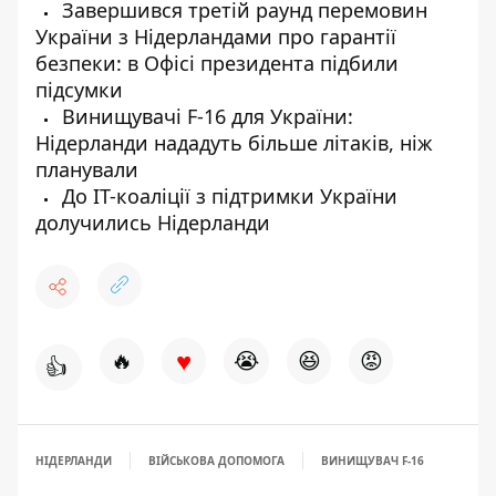
Завершився третій раунд перемовин
України з Нідерландами про гарантії
безпеки: в Офісі президента підбили
підсумки
Винищувачі F-16 для України:
Нідерланди нададуть більше літаків, ніж
планували
До IT-коаліції з підтримки України
долучились Нідерланди
♥
🔥
😭
😆
😡
👍
НІДЕРЛАНДИ
ВІЙСЬКОВА ДОПОМОГА
ВИНИЩУВАЧ F-16