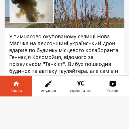
У тимчасово окупованому селищі Нова
Маячка на Херсонщині український
дрон
вдарив
по будинку місцевого колаборанта
Геннадія Коломойця, відомого за
прізвиськом "Танкіст". Вибух пошкодив
будинок та автівку гауляйтера, але сам він
вижив.
Про
підрив гуляйтера
пише Центр
Головна
Актуально
Україна на часі
Youtube
журналістських розслідувань.
Інформатор у
Зазначається, що це не перша спроба
Завантажити
телефоні
👉
ліквідації "Танкіста": нещодавно дрон впав
у городі біля його будинку.
За словами жителів Нової Маячки, через