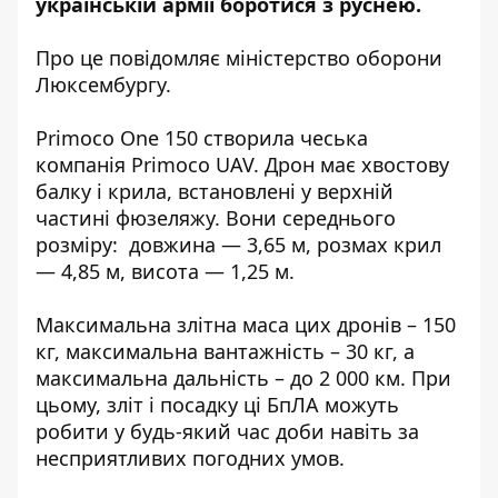
українській армії боротися з руснею.
Про це
повідомляє
міністерство оборони
Люксембургу.
Primoco One 150 створила чеська
компанія Primoco UAV. Дрон має хвостову
балку і крила, встановлені у верхній
частині фюзеляжу. Вони середнього
розміру: довжина — 3,65 м, розмах крил
— 4,85 м, висота — 1,25 м.
Максимальна злітна маса цих дронів – 150
кг, максимальна вантажність – 30 кг, а
максимальна дальність – до 2 000 км. При
цьому, зліт і посадку ці БпЛА можуть
робити у будь-який час доби навіть за
несприятливих погодних умов.