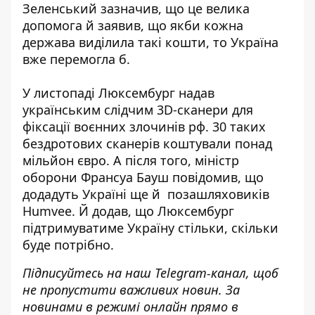
Зеленський зазначив, що це велика
допомога й заявив, що якби кожна
держава виділила такі кошти, то Україна
вже перемогла б.
У листопаді Люксембург надав
українським слідчим 3D-сканери для
фіксації воєнних злочинів рф. 30 таких
бездротових сканерів коштували понад
мільйон євро. А після того, міністр
о
борони Франсуа Бауш
повідомив
, що
додадуть Україні ще й позашляховиків
Humvee. Й додав, що Люксембург
підтримуватиме Україну стільки, скільки
буде потрібно.
Підписуйтесь на наш
Telegram-канал
, щоб
не пропустити важливих новин. За
новинами в режимі онлайн прямо в