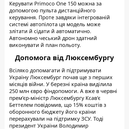
Керувати Primoco One 150 можна за
допомогою пульта дистанційного
керування. Проте завдяки інтегрованій
системі автопілота ця модель може
злітати й сідати й автоматично.
Автономно чеський дрон здатний
виконувати й план польоту.
Допомога від Люксембургу
Всіляко допомагати й підтримувати
Україну Люксембург почав ще з перших
місяців війни. У березні країна виділила
250 млн євро фіндопомоги. А вже в червні
прем'єр-міністр Люксембургу Ксав'є
Беттелем повідомив, що 15% коштів з
оборонного бюджету його країни
перерахували на підтримку ЗСУ.
Тоді
президент України Володимир