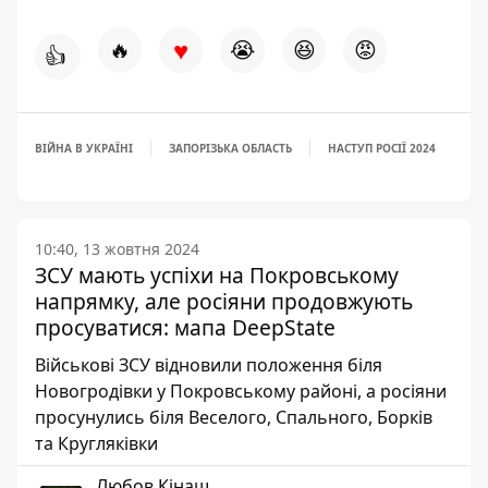
♥
🔥
😭
😆
😡
👍
ВІЙНА В УКРАЇНІ
ЗАПОРІЗЬКА ОБЛАСТЬ
НАСТУП РОСІЇ 2024
10:40, 13 жовтня 2024
ЗСУ мають успіхи на Покровському
напрямку, але росіяни продовжують
просуватися: мапа DeepState
Військові ЗСУ відновили положення біля
Новогродівки у Покровському районі, а росіяни
просунулись біля Веселого, Спального, Борків
та Кругляківки
Любов Кінаш