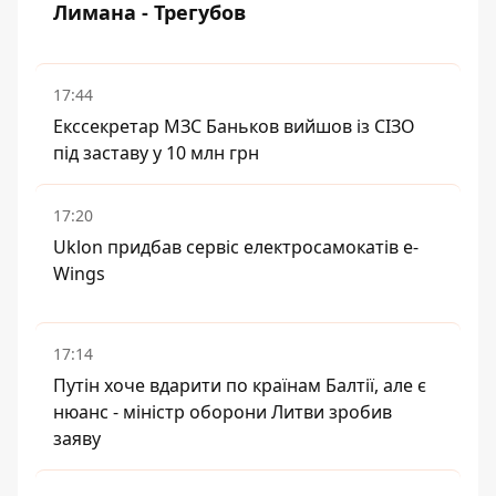
Лимана - Трегубов
17:44
Екссекретар МЗС Баньков вийшов із СІЗО
під заставу у 10 млн грн
17:20
Uklon придбав сервіс електросамокатів e-
Wings
17:14
Путін хоче вдарити по країнам Балтії, але є
нюанс - міністр оборони Литви зробив
заяву