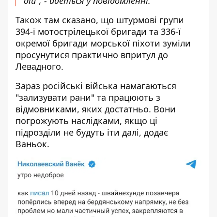
дій", - йдеться у повідомленні.
Також там сказано, що штурмові групи
394-ї мотострілецької бригади та 336-ї
окремої бригади морської піхоти зуміли
просунутися практично впритул до
Левадного.
Зараз російські війська намагаються
"зализувати рани" та працюють з
відмовниками, яких достатньо. Вони
погрожують наслідками, якщо ці
підрозділи не будуть іти далі, додає
Ваньок.