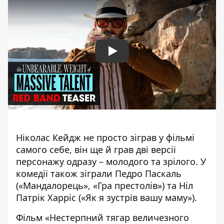
Play
Ніколас Кейдж не просто зіграв у фільмі
самого себе, він ще й грав дві версії
персонажу одразу – молодого та зрілого. У
комедії також зіграли Педро Паскаль
(«Мандалорець», «Гра престолів») та Ніл
Патрік Харріс («Як я зустрів вашу маму»).
Фільм «Нестерпний тягар величезного