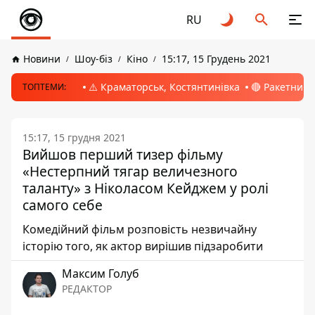
RU
Новини
Шоу-біз
Кіно
15:17, 15 Грудень 2021
⚠️ Краматорськ, Костянтинівка
🔴 Ракетний 
ТОПТЕМИ:
15:17, 15 грудня 2021
Вийшов перший тизер фільму
«Нестерпний тягар величезного
таланту» з Ніколасом Кейджем у ролі
самого себе
Комедійний фільм розповість незвичайну
історію того, як актор вирішив підзаробити
Максим Голуб
РЕДАКТОР