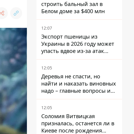
строить бальный зал в
Белом доме за $400 млн
12:07
Экспорт пшеницы из
Украины в 2026 году может
упасть вдвое из-за атак
россиян по портам
12:05
Деревья не спасти, но
найти и наказать виновных
надо – главные вопросы и
выводы из конфликта на
Теремках
12:05
Соломия Витвицкая
призналась, останется ли в
Киеве после рождения