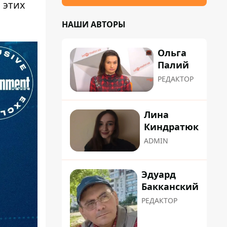
 этих
НАШИ АВТОРЫ
Ольга
Палий
РЕДАКТОР
Лина
Киндратюк
ADMIN
Эдуард
Бакканский
РЕДАКТОР