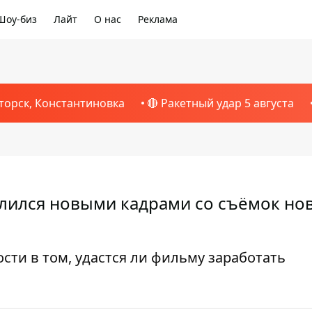
Шоу-биз
Лайт
О нас
Реклама
торск, Константиновка
🔴 Ракетный удар 5 августа
лился новыми кадрами со съёмок но
сти в том, удастся ли фильму заработать