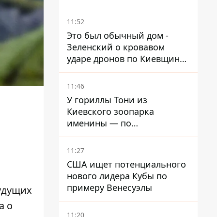
ребенка
11:52
Это был обычный дом -
Зеленский о кровавом
ударе дронов по Киевщине,
где погибли дедушка,
бабушка и их малолетний
11:46
внук
У гориллы Тони из
Киевского зоопарка
именины — по
человеческим меркам ему
уже больше 90 лет
11:27
США ищет потенциального
нового лидера Кубы по
примеру Венесуэлы
будущих
а о
11:20