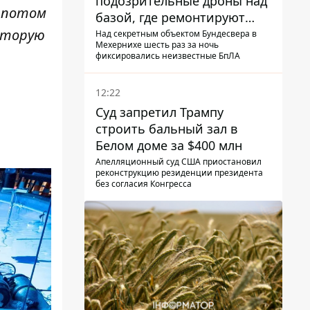
подозрительные дроны над
ы потом
базой, где ремонтируют
Patriot - СМИ
которую
Над секретным объектом Бундесвера в
Мехернихе шесть раз за ночь
фиксировались неизвестные БпЛА
12:22
Суд запретил Трампу
строить бальный зал в
Белом доме за $400 млн
Апелляционный суд США приостановил
реконструкцию резиденции президента
без согласия Конгресса