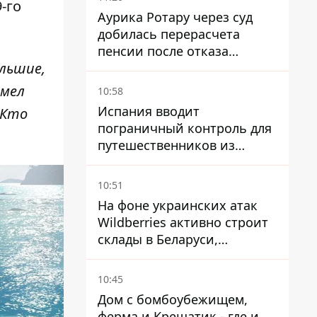
-го
Аурика Ротару через суд
добилась перерасчета
пенсии после отказа
ольшие,
Пенсионного фонда
емел
10:58
Испания вводит
 Кто
пограничный контроль для
путешественников из
Италии из-за
миграционного конфликта
10:51
На фоне украинских атак
Wildberries активно строит
склады в Беларуси,
Казахстане, Узбекистане
10:45
Дом с бомбоубежищем,
ферма и Крещатик - где и