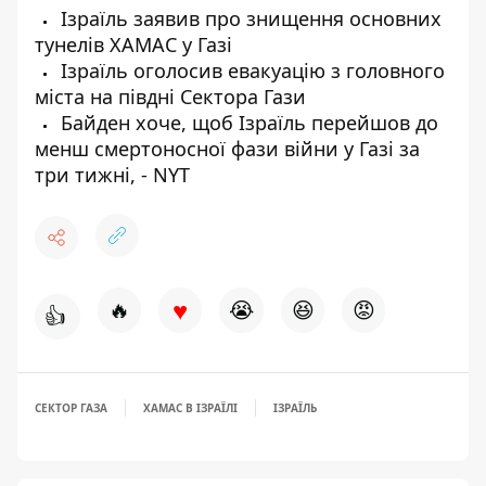
Ізраїль заявив про знищення основних
тунелів ХАМАС у Газі
Ізраїль оголосив евакуацію з головного
міста на півдні Сектора Гази
Байден хоче, щоб Ізраїль перейшов до
менш смертоносної фази війни у Газі за
три тижні, - NYT
♥
🔥
😭
😆
😡
👍
СЕКТОР ГАЗА
ХАМАС В ІЗРАЇЛІ
ІЗРАЇЛЬ