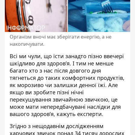
Організм вночі має зберігати енергію, а не
накопичувати.
Всі ми чули, що
їсти занадто
пізно ввечері
шкідливо для здоров’я. І тим не менше
багато хто з нас після довгого дня
тягнеться до таких комфортних продуктів,
як морозиво чи залишки денної їжі. Але
якщо ви зробите пізні нічні
перекушування звичайною звичкою, це
може мати непередбачувані наслідки для
вашого здоров’я, кажуть експерти.
Згідно з нещодавнім дослідженням
харчових звичок понад 34 тисяч дорослих