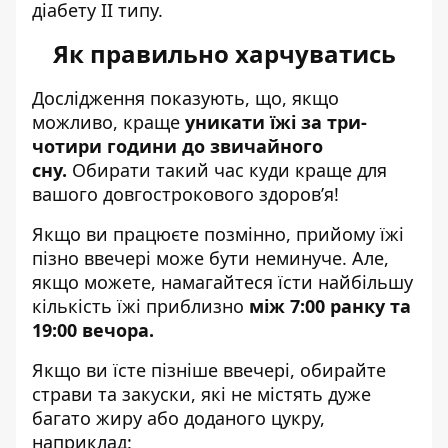
діабету II типу.
Як правильно харчуватись
Дослідження показують, що, якщо
можливо, краще
уникати їжі за три-
чотири години до звичайного
сну.
Обирати такий час куди краще для
вашого довгострокового здоров’я!
Якщо ви працюєте позмінно, прийому їжі
пізно ввечері може бути неминуче. Але,
якщо можете, намагайтеся їсти найбільшу
кількість їжі приблизно
між 7:00 ранку та
19:00 вечора.
Якщо ви їсте пізніше ввечері, обирайте
страви та закуски, які не містять дуже
багато жиру або доданого цукру,
наприклад: