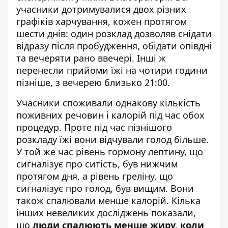
учасники дотримувалися двох різних
графіків харчування, кожен протягом
шести днів: один розклад дозволяв снідати
відразу після пробудження, обідати опівдні
та вечеряти рано ввечері. Інші ж
перенесли прийоми їжі на чотири години
пізніше, з вечерею близько 21:00.
Учасники споживали однакову кількість
поживних речовин і калорій під час обох
процедур. Проте під час пізнішого
розкладу їжі вони відчували голод більше.
У той же час рівень гормону лептину, що
сигналізує про ситість, був нижчим
протягом дня, а рівень греліну, що
сигналізує про голод, був вищим. Вони
також спалювали менше калорій. Кілька
інших невеликих досліджень показали,
що
люди спалюють менше жиру, коли