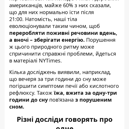
американців, майже 60% з них сказали,
що для них нормально їсти після
21:00. Натомість, наші тіла
еволюціонували таким чином, щоб
переробляти поживні речовини вдень,
а вночі – зберігати енергію.
Порушення
ж цього природного ритму може
спричинити справжні проблеми, йдеться
в
матеріалі
NYTimes.
Кілька досліджень виявили, наприклад,
що вечеря за три години до сну може
погіршити симптоми печії або кислотного
рефлюксу. Також
їжа, вжита за одну-три
години до сну
пов’язана
з порушеним
сном.
Різні досліди говорять про
одне