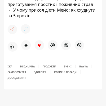
приготування простих і поживних страв
У чому прикол дієти Мейо: як схуднути
за 5 кроків
♥
🔥
😭
😆
😡
👍
ЇЖА
МЕДИЦИНА
ПРОДУКТИ
ВЧЕНІ
НАУКА
САМОПОЧУТТЯ
ЗДОРОВ'Я
КОРИСНІ ПОРАДИ
ДОСЛІДЖЕННЯ