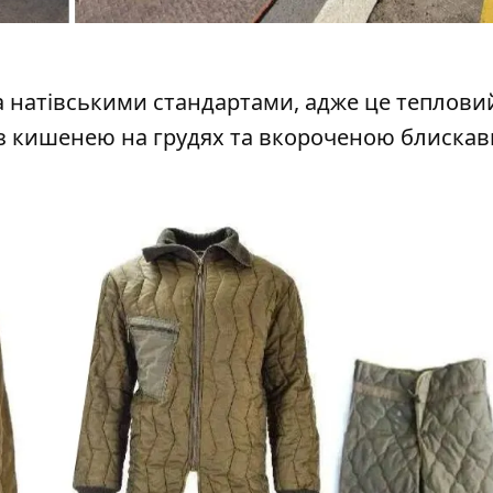
а натівськими стандартами, адже це теплови
- з кишенею на грудях та вкороченою блискав