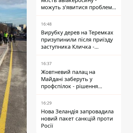
якість авіакеросину -
можуть з'явитися проблеми
з літаками до Якутії
16:48
Вирубку дерев на Теремках
призупинили після приїзду
заступника Кличка -
почався діалог
16:37
Жовтневий палац на
Майдані заберуть у
профспілок - рішення
Господарського суду
16:29
Нова Зеландія запровадила
новий пакет санкцій проти
Росії