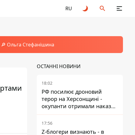
RU
🔎 Ольга Стефанішина
ОСТАННІ НОВИНИ
18:02
артами
РФ посилює дроновий
терор на Херсонщині -
окупанти отримали наказ
вільно полювати на автівки
17:56
Z-блогери визнають - в