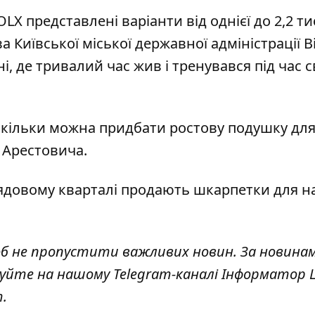
OLX представлені варіанти від однієї до 2,2 т
 Київської міської державної адміністрації В
, де тривалий час жив і тренувався під час с
 скільки можна придбати ростову подушку дл
 Арестовича.
рядовому кварталі продають
шкарпетки для н
об не пропустити важливих новин. За новина
куйте на нашому Telegram-каналі
Інформатор L
т
.