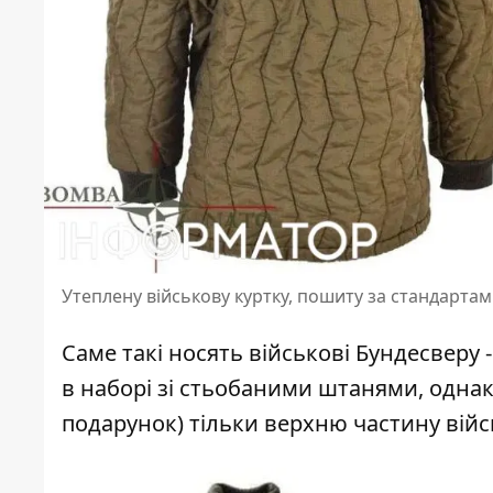
Утеплену військову куртку, пошиту за стандарта
Саме такі носять військові Бундесверу
в наборі зі стьобаними штанями, одна
подарунок) тільки верхню частину війс