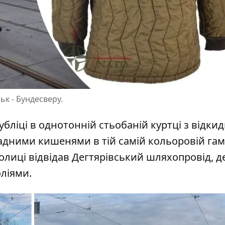
ьк - Бундесверу.
убліці в однотонній стьобаній куртці з відки
адними кишенями в тій самій кольоровій гамі
столиці відвідав Дегтярівський шляхопровід, д
оліями.