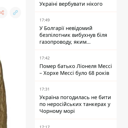
Україні вербувати нікого
17:49
У Болгарії невідомий
безпілотник вибухнув біля
газопроводу, яким
постачають газ до України
17:42
Помер батько Ліонеля Мессі
– Хорхе Мессі було 68 років
17:31
Україна погодилась не бити
по неросійських танкерах у
Чорному морі
17:17