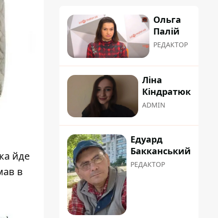
Ольга
Палій
РЕДАКТОР
Ліна
Кіндратюк
ADMIN
Едуард
Бакканський
ка йде
РЕДАКТОР
мав в