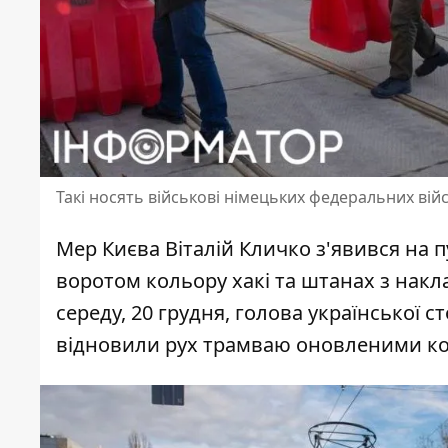
Такі носять військові німецьких федеральних війс
Мер Києва
Віталій Кличко
з'явився на п
воротом кольору хакі та штанах з накл
середу, 20 грудня, голова української 
відновили рух трамваю оновленими к