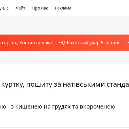
-Біз
Лайт
Про нас
Реклама
аторськ, Костянтинівка
🔴 Ракетний удар 5 серпня
у куртку, пошиту за натівськими станд
ою - з кишенею на грудях та вкороченою