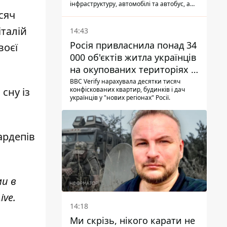
інфраструктуру, автомобілі та автобус, а
загалом за добу на Донеччині загинула
исяч
одна людина і ще 15 отримали поранення
італій
14:43
Росія привласнила понад 34
воєї
000 об'єктів житла українців
на окупованих територіях -
розслідування BBC
BBC Verify нарахувала десятки тисяч
я сну
із
конфіскованих квартир, будинків і дач
українців у "нових регіонах" Росії.
ардепів
ми в
ive
.
14:18
Ми скрізь, нікого карати не