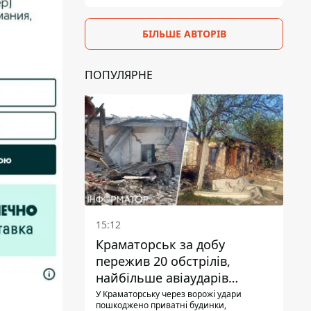
БІЛЬШЕ АВТОРІВ
ПОПУЛЯРНЕ
15:12
Краматорськ за добу
пережив 20 обстрілів,
найбільше авіаударів
КАБ-250
У Краматорську через ворожі удари
пошкоджено приватні будинки,