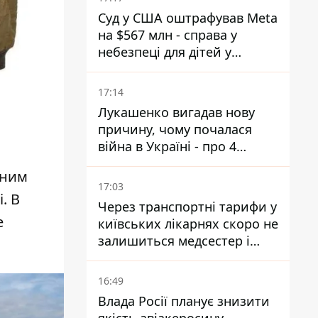
Суд у США оштрафував Meta
на $567 млн - справа у
небезпеці для дітей у
соцмережах
17:14
Лукашенко вигадав нову
причину, чому почалася
війна в Україні - про 4
позиції не йдеться
дним
17:03
. В
Через транспортні тарифи у
е
київських лікарнях скоро не
залишиться медсестер і
санітарок - професор
Голубовська
16:49
Влада Росії планує знизити