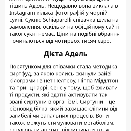
тішить Адель. Нещодавно вона виклала в
Instagram кілька фотографій у чорній
сукні. Сукню Schiaparelli співачка шила на
замовлення, оскільки на офіційному сайті
такої сукні немає. Ціни на подібні вбрання
починаються від чотирьох тисяч євро.
Дієта Адель
Порятунком для співачки стала методика
сиртфуд, за якою колись скинули зайві
кілограми
Гвінет Пелтроу
,
Піппа Міддлтон
та
принц Гаррі
. Сенс у тому, щоб вживати
ті продукти, які здатні активувати так
звані сиртуїни в організмі. Сиртуїни – це
різновид білка, який захищає клітини від
загибелі чи запальних процесів. Вони
також можуть стимулювати метаболізм,
регулювати апетит, підвищувати тонус