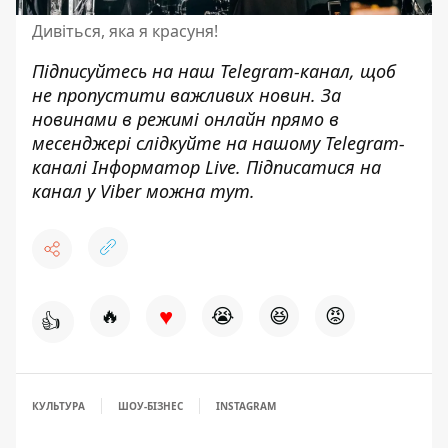
Дивіться, яка я красуня!
Підписуйтесь на наш
Telegram-канал
, щоб
не пропустити важливих новин. За
новинами в режимі онлайн прямо в
месенджері слідкуйте на нашому Telegram-
каналі
Інформатор Live
. Підписатися на
канал у Viber можна
тут
.
♥
🔥
😭
😆
😡
👍
КУЛЬТУРА
ШОУ-БІЗНЕС
INSTAGRAM