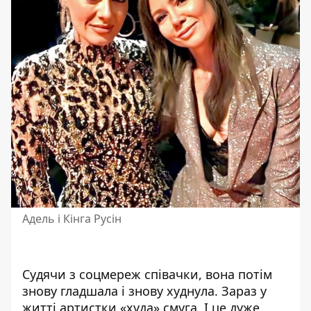
Адель і Кінга Русін
Судячи з соцмереж співачки, вона потім
знову гладшала і знову худнула. Зараз у
житті артистки «худа» смуга. І це дуже