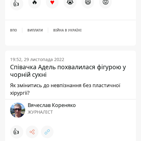
♥
🔥
😭
😆
😡
👍
ВПО
ВИПЛАТИ
ВІЙНА В УКРАЇНІ
19:52, 29 листопада 2022
Співачка Адель похвалилася фігурою у
чорній сукні
Як змінитись до невпізнання без пластичної
хірургії?
Вячеслав Кореняко
ЖУРНАЛІСТ
👍