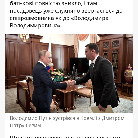
батькові повністю зникло, і там
посадовець уже слухняно звертається до
співрозмовника як до «Володимира
Володимировича».
Володимир Путін зустрівся в Кремлі з Дмитром
Патрушевим
Що саме урядовець мав на увазі під цим