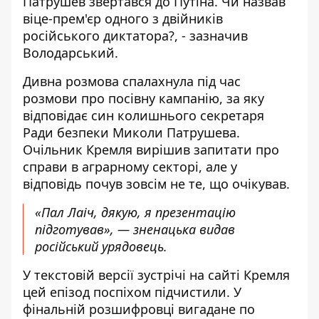
Патрушев звертався до Путіна. Чи назвав
віце-прем'єр одного з двійників
російського диктатора?, - зазначив
Володарський.
Дивна розмова спалахнула під час
розмови про посівну кампанію, за яку
відповідає син колишнього секретаря
Ради безпеки Миколи Патрушева.
Очільник Кремля вирішив запитати про
справи в аграрному секторі, але у
відповідь почув зовсім не те, що очікував.
«Пал Лаіч, дякую, я презентацію
підготував», — зненацька видав
російський урядовець.
У текстовій версії зустрічі на сайті Кремля
цей епізод поспіхом підчистили. У
фінальній розшифровці вигадане по