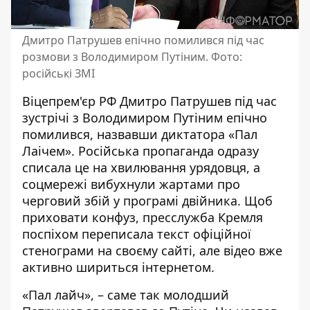
Дмитро Патрушев епічно помилився під час
розмови з Володимиром Путіним. Фото:
російські ЗМІ
Віцепрем'єр РФ
Дмитро Патрушев
під час
зустрічі з Володимиром Путіним епічно
помилився, назвавши диктатора «Пал
Лаічем». Російська пропаганда одразу
списала це на хвилювання урядовця, а
соцмережі вибухнули жартами про
черговий збій у програмі двійника. Щоб
приховати конфуз, пресслужба Кремля
поспіхом переписала текст офіційної
стенограми на своєму сайті, але відео вже
активно шириться інтернетом.
«Пал лайч», – саме так молодший