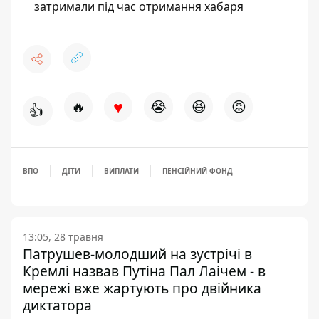
затримали під час отримання хабаря
♥
🔥
😭
😆
😡
👍
ВПО
ДІТИ
ВИПЛАТИ
ПЕНСІЙНИЙ ФОНД
13:05, 28 травня
Патрушев-молодший на зустрічі в
Кремлі назвав Путіна Пал Лаічем - в
мережі вже жартують про двійника
диктатора