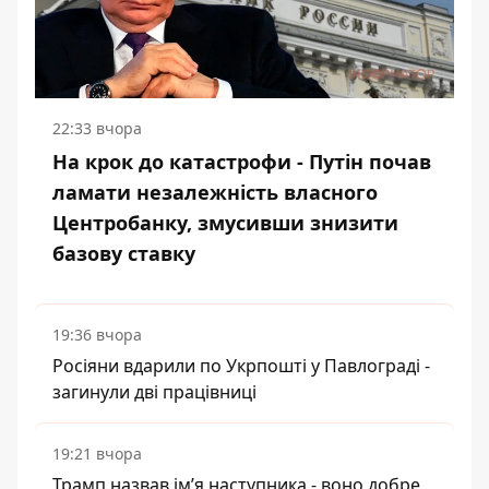
22:33 вчора
На крок до катастрофи - Путін почав
ламати незалежність власного
Центробанку, змусивши знизити
базову ставку
19:36 вчора
Росіяни вдарили по Укрпошті у Павлограді -
загинули дві працівниці
19:21 вчора
Трамп назвав імʼя наступника - воно добре