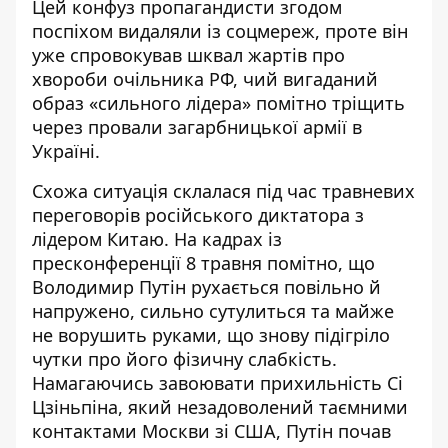
Цей конфуз пропагандисти згодом
поспіхом видаляли із соцмереж, проте він
уже спровокував шквал жартів про
хвороби очільника РФ, чий вигаданий
образ «сильного лідера» помітно тріщить
через провали загарбницької армії в
Україні.
Схожа ситуація склалася під час травневих
переговорів російського диктатора з
лідером Китаю. На кадрах із
пресконференції 8 травня помітно, що
Володимир Путін рухається повільно й
напружено
, сильно сутулиться та майже
не ворушить руками, що знову підігріло
чутки про його фізичну слабкість.
Намагаючись завоювати прихильність Сі
Цзіньпіна, який незадоволений таємними
контактами Москви зі США, Путін почав