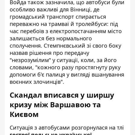
Войда також зазначила, що автобуси були
особливо важливі для Вінниці, де
громадський транспорт спирається
переважно на трамваї й тролейбуси: під
час перебоїв з електропостачанням місто
залишається без нормального
сполучення. Стемпнєвський зі свого боку
назвав рішення про передачу
"незрозумілим" у ситуації, коли, за його
словами, "кожного разу простягнуту руку
допомоги б'є палиця у вигляді вшанування
воєнних злочинців".
Скандал вписався у ширшу
кризу між Варшавою та
Києвом
Ситуація з автобусами розгорнулася на тлі
гострої польсько-української