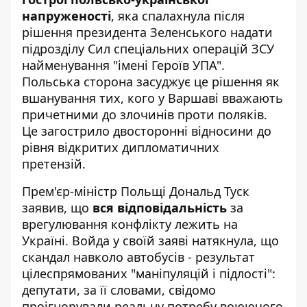
напруженості
, яка спалахнула після
рішення президента Зеленського надати
підрозділу Сил спеціальних операцій ЗСУ
найменування "імені Героїв УПА".
Польська сторона засуджує це рішення як
вшанування тих, кого у Варшаві вважають
причетними до злочинів проти поляків.
Це загострило двосторонні відносини до
рівня відкритих дипломатичних
претензій.
Прем'єр-міністр Польщі Дональд Туск
заявив, що
вся відповідальність
за
врегулювання конфлікту лежить на
Україні. Войда у своїй заяві натякнула, що
скандал навколо автобусів - результат
цілеспрямованих "маніпуляцій і підлості":
депутати, за її словами, свідомо
проігнорували реальну потребу воюючого