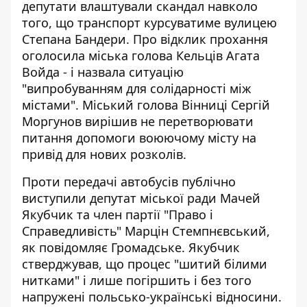
депутати влаштували скандал навколо
того, що транспорт курсуватиме вулицею
Степана Бандери. Про відклик прохання
оголосила міська голова Кельців Агата
Войда - і назвала ситуацію
"випробуванням для солідарності між
містами". Міський голова Вінниці Сергій
Моргунов вирішив не перетворювати
питання допомоги воюючому місту на
привід для нових розколів.
Проти передачі автобусів публічно
виступили депутат міської ради Мачей
Якубчик та член партії "Право і
Справедливість" Марцін Стемпнєвський,
як
повідомляє Громадське
. Якубчик
стверджував, що процес "шитий білими
нитками" і лише погіршить і без того
напружені польсько-українські відносини.