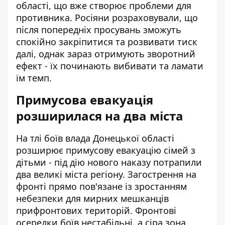
області, що вже створює проблеми для
противника. Росіяни розраховували, що
після попередніх просувань зможуть
спокійно закріпитися та розвивати тиск
далі, однак зараз отримують зворотний
ефект - їх починають вибивати та ламати
їм темп.
Примусова евакуація
розширилася на два міста
На тлі боїв влада Донецької області
розширює
примусову евакуацію сімей з
дітьми
- під дію нового наказу потрапили
два великі міста регіону. Загострення на
фронті прямо пов'язане із зростанням
небезпеки для мирних мешканців
прифронтових територій. Фронтові
осередки боїв нестабільні, а сіра зона