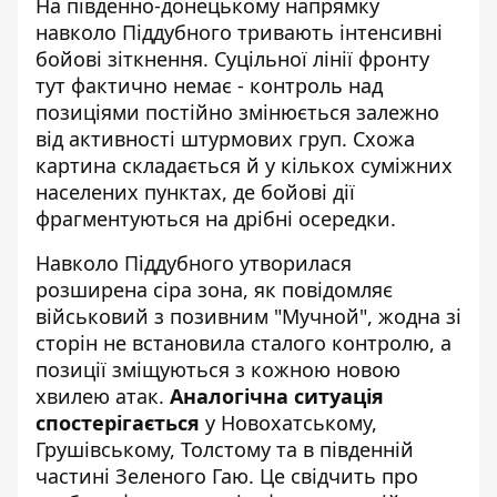
На південно-донецькому напрямку
навколо Піддубного тривають інтенсивні
бойові зіткнення. Суцільної лінії фронту
тут фактично немає - контроль над
позиціями постійно змінюється залежно
від активності штурмових груп. Схожа
картина складається й у кількох суміжних
населених пунктах, де бойові дії
фрагментуються на дрібні осередки.
Навколо Піддубного утворилася
розширена сіра зона, як повідомляє
військовий
з позивним "Мучной", жодна зі
сторін не встановила сталого контролю, а
позиції зміщуються з кожною новою
хвилею атак.
Аналогічна ситуація
спостерігається
у Новохатському,
Грушівському, Толстому та в південній
частині Зеленого Гаю. Це свідчить про