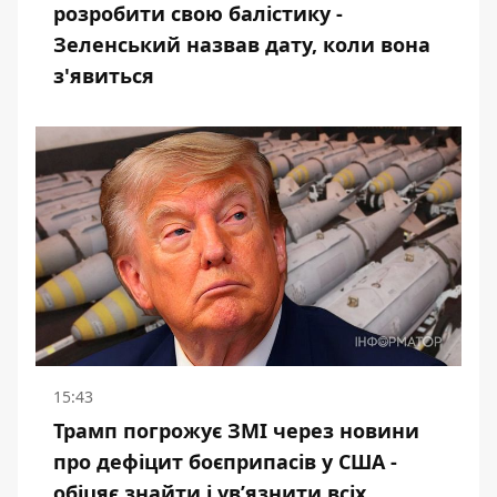
розробити свою балістику -
Зеленський назвав дату, коли вона
з'явиться
15:43
Трамп погрожує ЗМІ через новини
про дефіцит боєприпасів у США -
обіцяє знайти і ув’язнити всіх