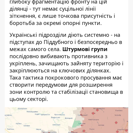
глибоку фрагментацію фронту на цій
ділянці - тут немає суцільної лінії
зіткнення, є лише точкова присутність і
боротьба за окремі опорні пункти.
Українські підрозділи діють системно - на
підступах до Піддубного і безпосередньо в
межах самого села.
Штурмові групи
послідовно вибивають противника з
укріплень, зачищають зайняту територію і
закріплюються на ключових ділянках.
Така тактика покрокового просування має
створити передумови для розширення
зони контролю та стабілізації становища в
цьому секторі.