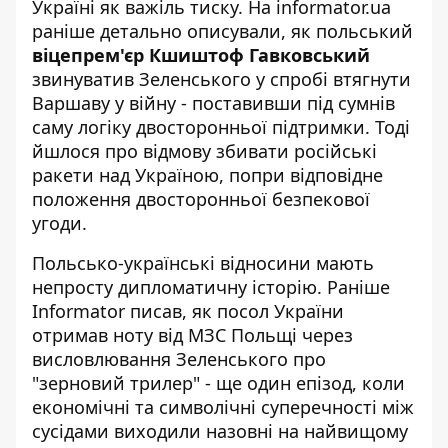
Україні як важіль тиску. На
informator.ua
раніше детально описували, як польський
віцепрем'єр Кшиштоф Гавковський
звинуватив Зеленського у спробі втягнути
Варшаву у війну - поставивши під сумнів
саму логіку двосторонньої підтримки. Тоді
йшлося про відмову збивати російські
ракети над Україною, попри відповідне
положення двосторонньої безпекової
угоди.
Польсько-українські відносини мають
непросту дипломатичну історію. Раніше
Informator писав, як
посол України
отримав ноту від МЗС Польщі
через
висловлювання Зеленського про
"зерновий трилер" - ще один епізод, коли
економічні та символічні суперечності між
сусідами виходили назовні на найвищому