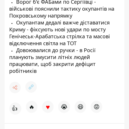
Ворог б'є ФАБами по Сергіївці -
військові пояснили тактику окупантів на
Покровському напрямку
Окупантам дедалі важче діставатися
Криму - фіксують нові удари по мосту
Генічеськ-Арабатська стрілка та масові
відключення світла на ТОТ
Довоювалися до ручки - в Росії
планують змусити літніх людей
працювати, щоб закрити дефіцит
робітників
♥
🔥
😭
😆
😡
👍