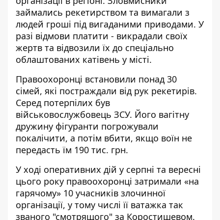
організації в регіоні. Зловмисники
займались рекетирством та вимагали з
людей гроші під вигаданими приводами. У
разі відмови платити - викрадали своїх
жертв та відвозили їх до спеціально
облаштованих катівень у місті.
Правоохоронці встановили понад 30
сімей, які постраждали від рук рекетирів.
Серед потерпілих був
військовослужбовець ЗСУ. Його вагітну
дружину фігуранти погрожували
покалічити, а потім вбити, якщо воїн не
передасть їм 190 тис. грн.
У ході оперативних дій у серпні та вересні
цього року правоохоронці затримали «на
гарячому» 10 учасників злочинної
організації, у тому числі її ватажка так
званого "смотрящого" за Коростишевом.