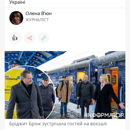
Україні
Олена Вʼюн
ЖУРНАЛІСТ
👍
Бріджит Брінк зустрічала гостей на вокзалі