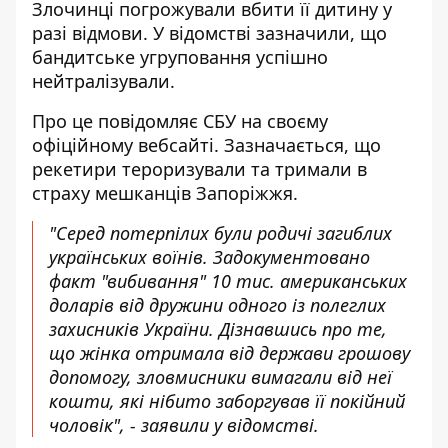
Злочинці погрожували вбити її дитину у
разі відмови. У відомстві зазначили, що
бандитське угруповання успішно
нейтралізували.
Про це повідомляє СБУ на своєму
офіційному вебсайті. Зазначається, що
рекетири тероризували та тримали в
страху мешканців Запоріжжя
.
"Серед потерпілих були родичі загиблих
українських воїнів. Задокументовано
факт "вибивання" 10 тис. американських
доларів від дружини одного із полеглих
захисників України. Дізнавшись про те,
що жінка отримала від держави грошову
допомогу, зловмисники вимагали від неї
кошти, які нібито заборгував її покійний
чоловік", - заявили у відомстві.