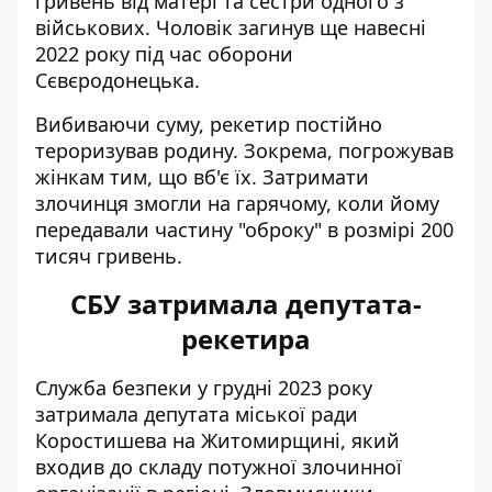
гривень від матері та сестри одного з
військових. Чоловік загинув ще навесні
2022 року під час оборони
Сєвєродонецька.
Вибиваючи суму, рекетир постійно
тероризував родину. Зокрема, погрожував
жінкам тим, що вб'є їх. Затримати
злочинця змогли на гарячому, коли йому
передавали частину "оброку" в розмірі 200
тисяч гривень.
СБУ затримала депутата-
рекетира
Служба безпеки у грудні 2023 року
затримала депутата міської ради
Коростишева на Житомирщині
, який
входив до складу потужної злочинної