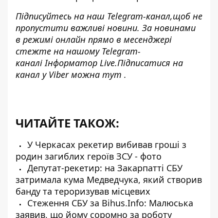
Підписуйтесь на наш
Telegram-канал,
щоб не
пропустити важливі новини. За новинами
в режимі онлайн прямо в месенджері
стежте на нашому Telegram-
каналі
Інформатор Live
.Підписатися на
канал у Viber можна
тут
.
ЧИТАЙТЕ ТАКОЖ:
У Черкасах рекетир вибивав гроші з
родин загиблих героїв ЗСУ - фото
Депутат-рекетир: на Закарпатті СБУ
затримала кума Медведчука, який створив
банду та тероризував місцевих
Стеження СБУ за Bihus.Info: Малюська
заявив, що йому соромно за роботу