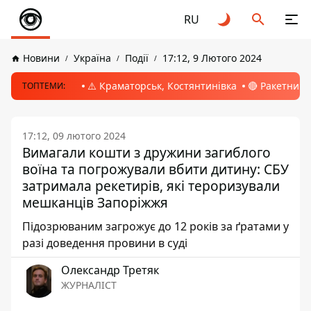
RU
Новини
Україна
Події
17:12, 9 Лютого 2024
⚠️ Краматорськ, Костянтинівка
🔴 Ракетний 
ТОПТЕМИ:
17:12, 09 лютого 2024
Вимагали кошти з дружини загиблого
воїна та погрожували вбити дитину: СБУ
затримала рекетирів, які тероризували
мешканців Запоріжжя
Підозрюваним загрожує до 12 років за ґратами у
разі доведення провини в суді
Олександр Третяк
ЖУРНАЛІСТ