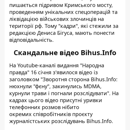
пишається підривом Кримського мосту,
проведенням унікальних спецоперацій та
ліквідацією військових злочинців на
території рф. Тому "кадри", які стежили за
редакцією Дениса Бігуса, мають понести
відповідальність.
Скандальне відео Bihus.Info
На Youtube-каналі видання "Народна
правда" 16 січня з'явилося відео із
заголовком "Зворотня сторона Bihus.Info:
нюхнули "фєну", закинулись MDMA,
курнули трави і погнали розслідувати". На
кадрах цього відео присутні уривки
телефонних розмов нібито
окремих
співробітників проєкту
журналістських розслідувань
Bihus.Info.