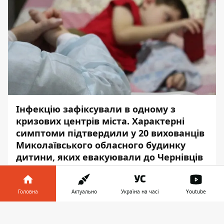
Інфекцію зафіксували в одному з
кризових центрів міста. Характерні
симптоми підтвердили у 20 вихованців
Миколаївського обласного будинку
дитини, яких евакуювали до Чернівців
ще в березні.
Про це повідомляє
Інформатор
з
Головна
Актуально
Україна на часі
Youtube
посиланням на
Центр громадського
Інформатор у
здоров'я України
.
Завантажити