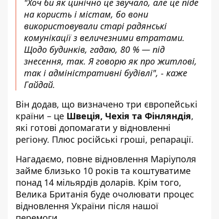
"Хоч би як цинічно це звучало, але це піде
на користь і містам, бо вони
використовували старі радянські
комунікації з величезними втратами.
Щодо будинків, гадаю, 80 % — під
знесення, так. Я говорю як про житлові,
так і адміністративні будівлі", - каже
Гайдай.
Він додав, що визначено три європейські
країни – це
Швеція, Чехія та Фінляндія
,
які готові допомагати у відновленні
регіону. Плюс російські гроші, репарації.
Нагадаємо, повне
відновлення Маріуполя
займе близько 10 років та коштуватиме
понад 14 мільярдів доларів. Крім того,
Велика Британія
буде очолювати процес
відновлення України
після нашої
перемоги.