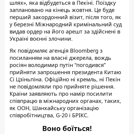
шлях», яка відбудеться в Пекіні. Поїздку
заплановано на кінець жовтня. Це буде
перший закордонний візит
, після того, як
у березні Міжнародний кримінальний суд
видав ордер на його арешт за здійснені в
Україні воєнні злочини.
Як повідомляє агенція Bloomberg
з
посиланням на власні джерела
, вождь
росіян володимир путін “погодився”
прийняти запрошення президента Китаю
Сі Цзіньпіна. Офіційно ні кремль, ні Пекін
не повідомляли про прийняте рішення.
Країни заявляють про намір посилити
співпрацю в міжнародних органах, таких,
як ООН, Шанхайську організацію
співробітництва, G-20 і БРІКС.
Воно боїться!