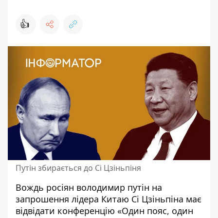
👍
Путін збирається до Сі Цзіньпіня
Вождь росіян володимир путін на
запрошення лідера Китаю Сі Цзіньпіна має
відвідати конференцію «Один пояс, один