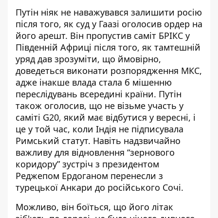
Путін ніяк не наважувався залишити росію
після того, як суд у Гаазі оголосив ордер на
його арешт. Він пропустив саміт БРІКС у
Південній Африці після того, як тамтешній
уряд дав зрозуміти, що ймовірно,
доведеться виконати розпорядження МКС,
адже інакше влада стала б мішенню
переслідувань всередині країни. Путін
також оголосив, що
не візьме участь у
саміті G20
, який має відбутися у вересні, і
це у той час, коли Індія не підписувала
Римський статут. Навіть надзвичайно
важливу для відновлення “зернового
коридору” зустріч з президентом
Реджепом Ердоганом перенесли з
турецької Анкари
до російського Сочі
.
Можливо, він боїться, що його літак