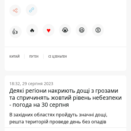
♥
🔥
😭
😆
😡
👍
КИТАЙ
ПУТІН
СІ ЦЗІНЬПІН
18:32, 29 серпня 2023
Деякі регіони накриють дощі з грозами
та спричинять жовтий рівень небезпеки
- погода на 30 серпня
В західних областях пройдуть значні дощі,
решта територій проведе день без опадів