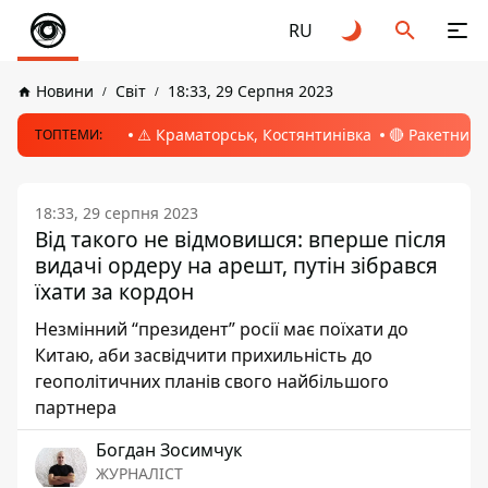
RU
Новини
Світ
18:33, 29 Серпня 2023
⚠️ Краматорськ, Костянтинівка
🔴 Ракетний 
ТОПТЕМИ:
18:33, 29 серпня 2023
Від такого не відмовишся: вперше після
видачі ордеру на арешт, путін зібрався
їхати за кордон
Незмінний “президент” росії має поїхати до
Китаю, аби засвідчити прихильність до
геополітичних планів свого найбільшого
партнера
Богдан Зосимчук
ЖУРНАЛІСТ