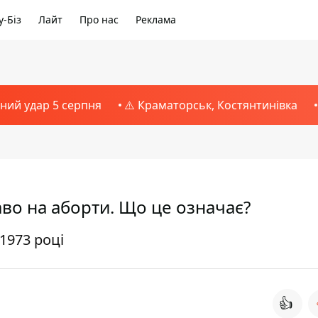
-Біз
Лайт
Про нас
Реклама
тний удар 5 серпня
⚠️ Краматорськ, Костянтинівка
во на аборти. Що це означає?
1973 році
👍