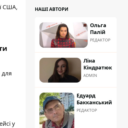
ї США,
НАШІ АВТОРИ
Ольга
Палій
РЕДАКТОР
ти
Ліна
Кіндратюк
 для
ADMIN
Едуард
Бакканський
РЕДАКТОР
йсі у