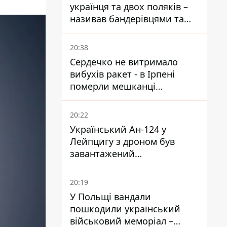
українця та двох поляків –
називав бандерівцями та
поводився агресивно
20:38
Сердечко не витримало
вибухів ракет - в Ірпені
померли мешканці
притулку для собак з
інвалідністю
20:22
Український Ан-124 у
Лейпцигу з дроном був
завантажений
боєприпасами
20:19
У Польщі вандали
пошкодили український
військовий меморіал –