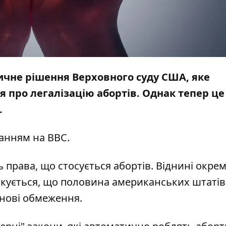
ричне рішення Верховного суду США, яке
я про легалізацію абортів. Однак тепер це
.
ланням на
BBC
.
 права, що стосується абортів. Віднині окре
ікується, що половина американських штатів
 нові обмеження.