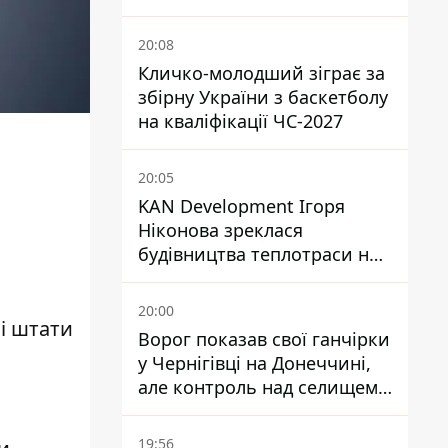
посольство відреагувало
20:08
Кличко-молодший зіграє за
збірну України з баскетболу
на кваліфікації ЧС-2027
20:05
KAN Development Ігоря
Ніконова зреклася
будівництва теплотраси на
Теремках
20:00
мі штати
Ворог показав свої ганчірки
у Чернігівці на Донеччині,
але контроль над селищем
не підтверджений
19:56