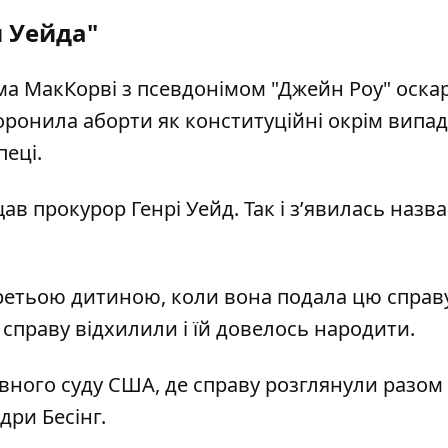
и Уейда"
рма МакКорві з псевдонімом "Джейн Роу" оск
оронила аборти як конституційні окрім випад
пеці.
в прокурор Генрі Уейд. Так і зʼявилась назва
третьою дитиною, коли вона подала цю справу
 справу відхилили і їй довелось народити.
овного суду США, де справу розглянули разом 
дри Бесінг.