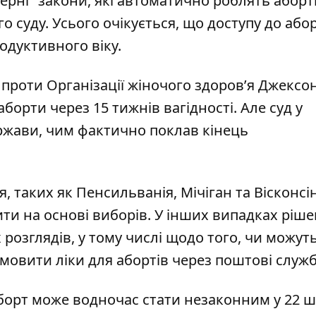
ерні" закони, які автоматично роблять аборт
 суду. Усього очікується, що доступу до абор
одуктивного віку.
проти Організації жіночого здоровʼя Джексон
борти через 15 тижнів вагідності. Але суд у
ержави, чим фактично поклав кінець
, таких як Пенсильванія, Мічіган та Вісконсін
ти на основі виборів. У інших випадках ріш
розглядів, у тому числі щодо того, чи можут
амовити ліки для абортів через поштові служ
борт може водночас стати незаконним у 22 ш