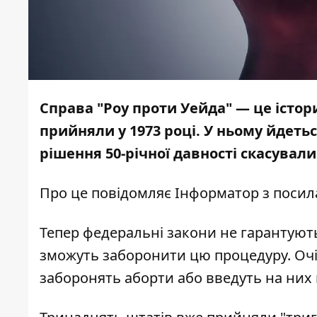
Справа "Роу проти Уейда" — це істо
прийняли у 1973 році. У ньому йдетьс
рішення 50-річної давності скасували
Про це повідомляє
Інформатор
з поси
Тепер федеральні закони не гарантують
зможуть заборонити цю процедуру. Оч
заборонять аборти або введуть на них