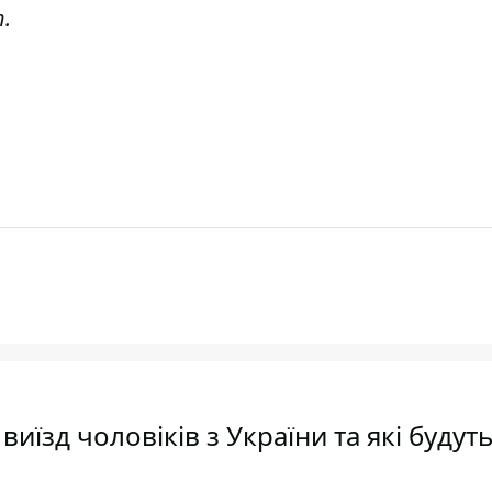
т
.
иїзд чоловіків з України та які будут