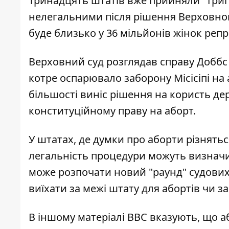
Тринадцять штатів вже прийняли "триг
нелегальними після рішення Верховного
буде близько у 36 мільйонів жінок репр
Верховний суд розглядав справу Доббс 
котре оспарювало заборону Місісіпі на а
більшості виніс рішення на користь д
конституційному праву на аборт.
У штатах, де думки про аборти різняться
легальність процедури можуть визначи
може розпочати новий "раунд" судових 
виїхати за межі штату для абортів чи з
В іншому матеріалі
BBC
вказують, що а