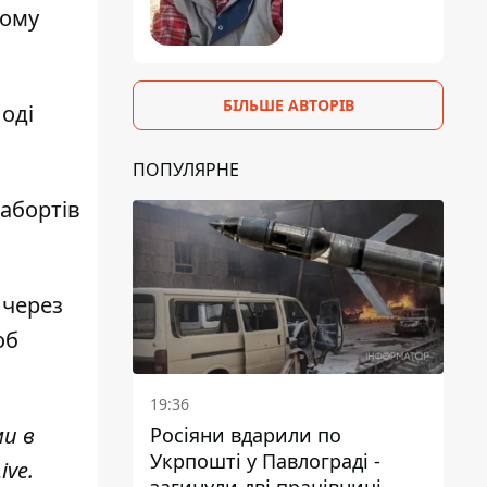
шому
БІЛЬШЕ АВТОРІВ
лоді
ПОПУЛЯРНЕ
 абортів
 через
об
19:36
ми в
Росіяни вдарили по
Укрпошті у Павлограді -
ive
.