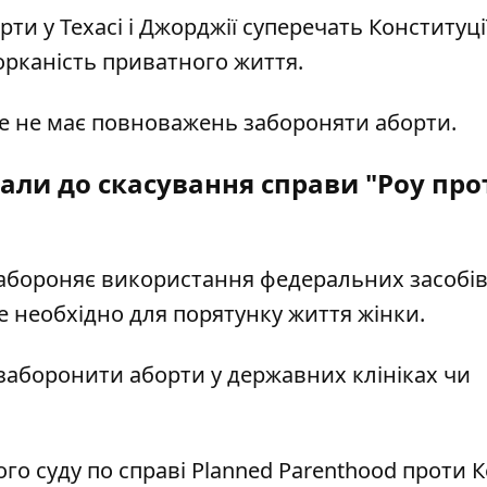
ти у Техасі і Джорджії суперечать Конституці
орканість приватного життя.
е не має повноважень забороняти аборти.
али до скасування справи "Роу про
 забороняє використання федеральних засобів
е необхідно для порятунку життя жінки.
 заборонити аборти у державних клініках чи
 суду по справі Planned Parenthood проти Ке