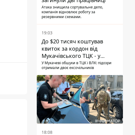
загинули дві працівниці
Атака знищила сортувальне депо,
компанія відновлює роботу за
резервними схемами.
19:03
До $20 тисяч коштував
квиток за кордон від
Мукачівського ТЦК - у
гучній справі перші підозри
У Мукачеві обшуки в ТЦК і ВЛК: підозри
отримали двоє ексочільників
отримали двоє колишніх
керівників
ь
18:08