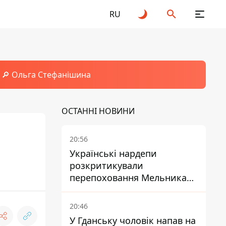
RU
🔎 Ольга Стефанішина
ОСТАННІ НОВИНИ
20:56
Українські нардепи
розкритикували
перепоховання Мельника
через ризик дипломатичної
ізоляції
20:46
У Гданську чоловік напав на