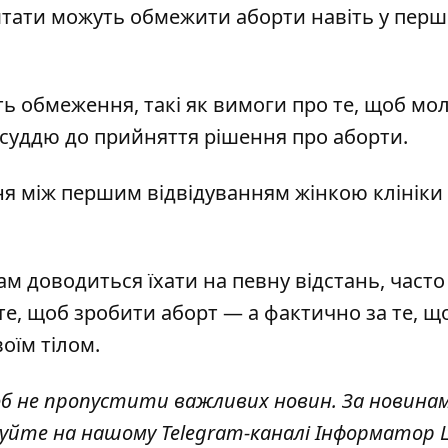
 штати можуть обмежити аборти навіть у пер
ть обмеження, такі як вимоги про те, щоб мо
и суддю до прийняття рішення про аборти.
ня між першим відвідуванням жінкою клініки
ам доводиться їхати на певну відстань, часто
 те, щоб зробити аборт — а фактично за те, щ
воїм тілом.
об не пропустити важливих новин. За новина
куйте на нашому Telegram-каналі
Інформатор L