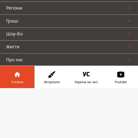
Регіони
Гроші
Шоу-біз
Життя
Про нас
Головна
Актуально
Україна на часі
Youtube
Інформатор у
Завантажити
телефоні
👉
Інформатор проекти
Столиця
Ваші фінанси
Авто
Geek
© 2016-2026 Informator