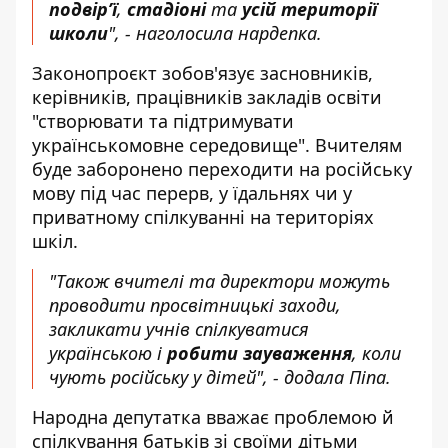
подвірʼї
,
стадіоні
та
усій території
школи
", - наголосила нардепка.
Законопроєкт зобов'язує засновників,
керівників, працівників закладів освіти
"створювати та підтримувати
українськомовне середовище". Вчителям
буде заборонено переходити на російську
мову під час перерв, у їдальнях чи у
приватному спілкуванні на територіях
шкіл.
"Також вчителі та директори можуть
проводити просвітницькі заходи,
закликати учнів спілкуватися
українською і
робити зауваження
, коли
чують російську у дітей", - додала Піпа.
Народна депутатка вважає проблемою й
спілкування батьків зі своїми дітьми