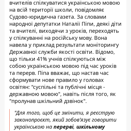
вчителів спілкуватися українською мовою
на всій території школи, повідомляє
Судово-юридична газета. За словами
народної депутатки Наталії Піпи, деякі діти
та вчителі, виходячи з уроків, переходять
у спілкуванні на російську мову. Вона
навела у приклад результати моніторингу
Державної служби якості освіти. Відомо,
що тільки 41% учнів спілкуються між
собою українською мовою під час уроків
та перерв. Піпа вважає, що
настав час
сформувати нове правило
у головах
освітян: "суспільні та публічні місця -
державною мовою", навіть після того, як
"пролунав шкільний дзвінок".
"Для того, щоб це змінити, я реєструю
законопроєкт, який зобовʼязує говорити
українською на
перерві
,
шкільному