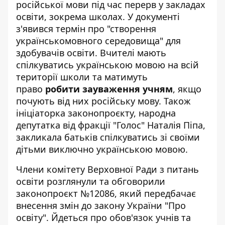
російської мови
під час перерв у закладах
освіти, зокрема школах. У документі
з'явився термін про "створення
українськомовного середовища" для
здобувачів освіти. Вчителі мають
спілкуватись українською мовою на всій
території школи та матимуть
право
робити зауваження учням
, якщо
почують від них російську мову. Також
ініціаторка законопроєкту, народна
депутатка від фракції "Голос" Наталія Піпа,
закликала батьків спілкуватись зі своїми
дітьми виключно українською мовою.
Члени комітету Верховної Ради з питань
освіти розглянули та обговорили
законопроєкт №12086, який передбачає
внесення змін до закону України "Про
освіту". Йдеться про обов'язок учнів та