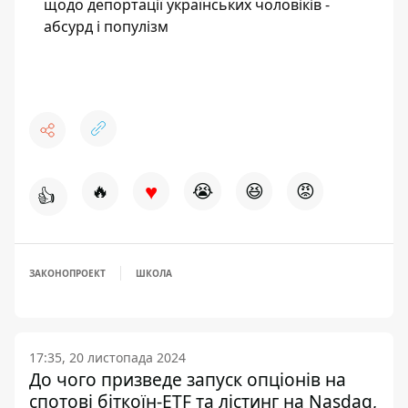
щодо депортації українських чоловіків -
абсурд і популізм
♥
🔥
😭
😆
😡
👍
ЗАКОНОПРОЕКТ
ШКОЛА
17:35, 20 листопада 2024
До чого призведе запуск опціонів на
спотові біткоїн-ETF та лістинг на Nasdaq,