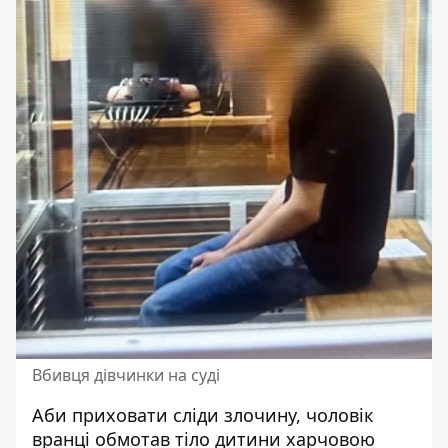
Вбивця дівчинки на суді
Аби приховати сліди злочину, чоловік
вранці обмотав тіло дитини харчовою