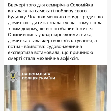
Ввечері того дня семирічна Соломійка
каталася на самокаті поблизу свого
будинку. Чоловік мешкав поряд з родиною
дівчинки - дитина знала сусіда, тому пішла
з ним додому, де він позбавив її життя.
Опинившись у квартирі зловмисника,
дівчинка стала жертвою зґвалтування, а
потім - вбивства: судово-медична
експертиза встановила, що причиною
смерті стала механічна асфіксія.