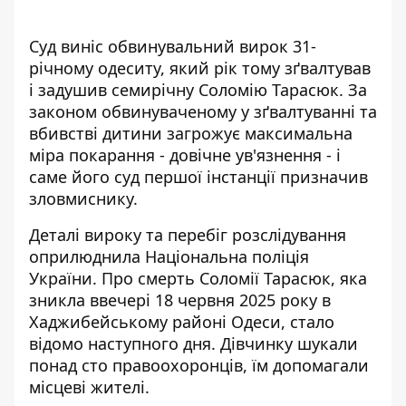
Суд виніс обвинувальний вирок 31-
річному одеситу, який рік тому
зґвалтував
і задушив
семирічну Соломію Тарасюк. За
законом обвинуваченому у зґвалтуванні та
вбивстві дитини загрожує максимальна
міра покарання - довічне ув'язнення - і
саме його суд першої інстанції призначив
зловмиснику.
Деталі вироку та перебіг розслідування
оприлюднила
Національна поліція
України
. Про смерть Соломії Тарасюк, яка
зникла ввечері 18 червня 2025 року в
Хаджибейському районі Одеси, стало
відомо наступного дня. Дівчинку шукали
понад сто правоохоронців, їм допомагали
місцеві жителі.