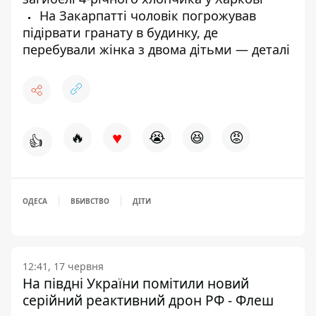
На Закарпатті чоловік погрожував
підірвати гранату в будинку, де
перебували жінка з двома дітьми — деталі
♥
🔥
😭
😆
😡
👍
ОДЕСА
ВБИВСТВО
ДІТИ
12:41, 17 червня
На півдні України помітили новий
серійний реактивний дрон РФ - Флеш