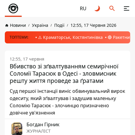
RU
Новини
Україна
Події
12:55, 17 Червня 2026
⚠️ Краматорськ, Костянтинівка
🔴 Ракетний 
ТОПТЕМИ:
12:55, 17 червня
Вбивство зі зґвалтуванням семирічної
Соломії Тарасюк в Одесі - зловмисник
решту життя проведе за ґратами
Суд першої інстанції виніс обвинувальний вирок
одеситу, який зґвалтував і задушив маленьку
Соломію Тарасюк - злочинцю призначено
довічне ув'язнення
Богдан Гірник
ЖУРНАЛІСТ