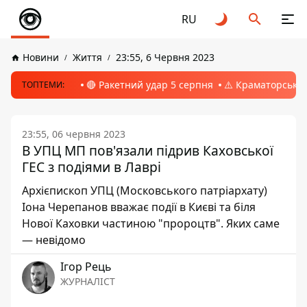
RU
Новини
Життя
23:55, 6 Червня 2023
🔴 Ракетний удар 5 серпня
⚠️ Краматорськ, 
ТОПТЕМИ:
23:55, 06 червня 2023
В УПЦ МП пов'язали підрив Каховської
ГЕС з подіями в Лаврі
Архієпископ УПЦ (Московського патріархату)
Іона Черепанов вважає події в Києві та біля
Нової Каховки частиною "пророцтв". Яких саме
— невідомо
Ігор Рець
ЖУРНАЛІСТ