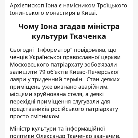
Архієпископ Іона є намісником Троїцького
Іонинського монастиря в Києві.
Чому Іона згадав міністра
культури Ткаченка
Сьогодні "Інформатор" повідомляв, що
ченців Української православної церкви
Московського патріархату
зобовʼязали
залишити 79 обʼєктів Києво-Печерської
лаври
у триденний термін. Стан деяких
приміщень уже визнано аварійним,
місцями зруйнована стеля, а деякі
перехідні приміщення слугували для
представників російського патріархату
просто смітником.
Міністр культури та інформаційної
політики Олександр Ткаченко зазначив,