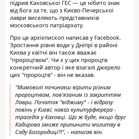
підрив Каховської ГЕС — це нібито знак
від бога за те, що з Києво-Печерської
лаври виселяють представників
московського патріархату.
Про це архієпископ написав у Facebook.
Зростання рівня води у Дніпрі в районі
Києва у квітні він також вважає
"пророцтвом". Чи є у цих пророцтв
конкретний автор і яке взагалі джерело
цих "пророцтв" - він не вказав.
"Мимоволі починаєш вірити різним
пророцтвам, пов'язаним із закриттям
Лаври. Початок "віджиму" - і відразу
повінь у Києві; наказ культурфюрера -
трагедія у Каховці. Що ж буде, якщо друг
Кадирова зможе припинити молитву в
Саду Богородиці?!", - написав він.