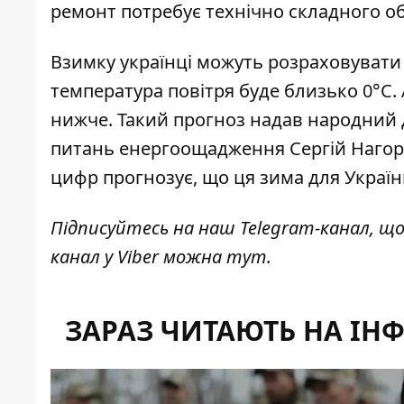
ремонт потребує технічно складного о
Взимку українці можуть
розраховувати 
температура повітря буде близько 0°C.
нижче. Такий прогноз надав народний д
питань енергоощадження Сергій Нагорн
цифр прогнозує, що
ця зима для Украї
Підписуйтесь на наш
Telegram-канал
, щ
канал у Viber можна
тут
.
ЗАРАЗ ЧИТАЮТЬ НА ІН