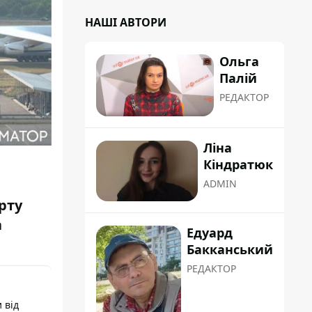
НАШІ АВТОРИ
Ольга
Палій
РЕДАКТОР
Ліна
Кіндратюк
в
ADMIN
рту
а
Едуард
Бакканський
РЕДАКТОР
 від