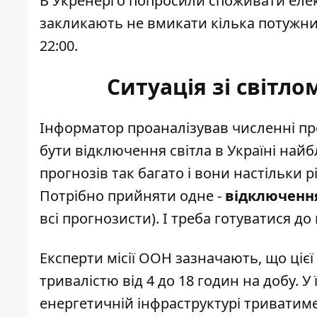
В Укренерго попросили споживати елек
закликають не вмикати кілька потужних
22:00.
Ситуація зі світло
Інформатор проаналізував численні пр
бути відключення світла в Україні
найбл
прогнозів так багато і вони настільки р
Потрібно прийняти одне -
відключення
всі прогнозисти). І треба готуватися до
Експерти місії ООН зазначають, що ціє
тривалістю від 4 до 18 годин на добу
. У
енергетичній інфраструктурі триватим