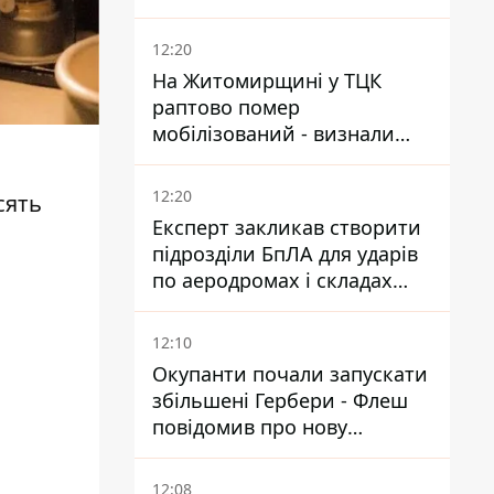
12:20
На Житомирщині у ТЦК
раптово помер
мобілізований - визнали
придатним і одразу ж
зупинилося серце
12:20
сять
Експерт закликав створити
підрозділи БпЛА для ударів
по аеродромах і складах
КАБів ворога
12:10
Окупанти почали запускати
збільшені Гербери - Флеш
повідомив про нову
модифікацію дрона
12:08