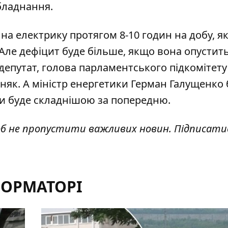
бладнання.
на електрику протягом 8-10 годин на добу
, я
 Але дефіцит буде більше, якщо вона опустит
епутат, голова парламентського підкомітету
як. А міністр енергетики Герман Галущенко 
ни буде складнішою за попередню
.
об не пропустити важливих новин. Підписати
ФОРМАТОРІ