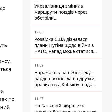
Укрзалізниця змінила
 до
маршрути поїздів через
обстріли
Дніпропетровщини,
Харківщини й Запоріжжя
12:03
Розвідка США дізналася
уть
плани Путіна щодо війни з
НАТО, напад може статися
восени – у WSJ розкрили
енсу.
деталі
11:59
яться
Наражають на небезпеку -
нардеп рознесла на друзки
правила від Кабміну щодо
зберігання пального
ти
так по
11:47
На Банковій зібралися
дний
усунути Залужного з посади