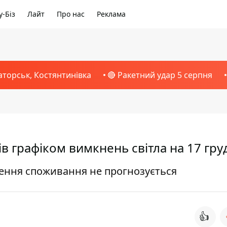
-Біз
Лайт
Про нас
Реклама
аторськ, Костянтинівка
🔴 Ракетний удар 5 серпня
в графіком вимкнень світла на 17 гру
ження споживання не прогнозується
👍