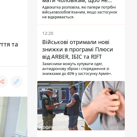
мати чоловікам, щоб не
потрапити до ТЦК
Адвокатка розповіла, які папери потрібні
військовозобов'язаним, якщо застосунок
не відкривається.
12:20
Військові отримали нові
ття та
знижки в програмі Плюси
від ARBER, ІБІС та RIFT
Захисники можуть купувати одяг,
антидронову зброю і спорядження зі
знижками до 40% у застосунку Армія+.