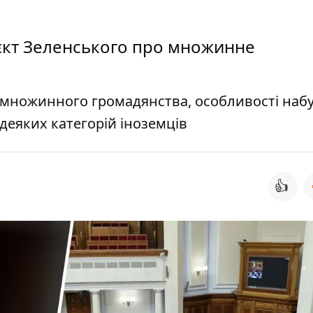
єкт Зеленського про множинне
множинного громадянства, особливості набу
деяких категорій іноземців
👍