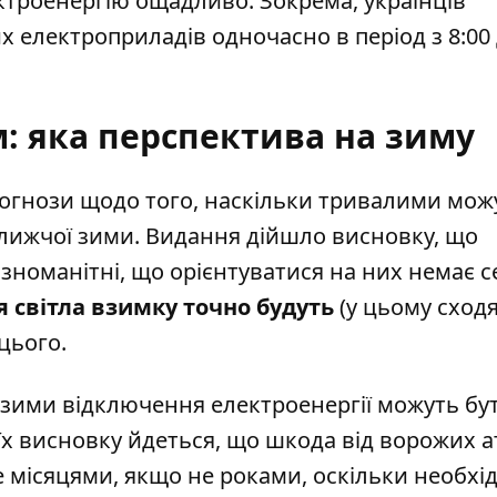
троенергію ощадливо. Зокрема, українців
 електроприладів одночасно в період з 8:00
м: яка перспектива на зиму
огнози щодо того,
наскільки тривалими мож
ижчої зими. Видання дійшло висновку, що
ізноманітні, що орієнтуватися на них немає с
 світла взимку точно будуть
(у цьому сход
 цього.
ї зими відключення електроенергії
можуть бу
 їх висновку йдеться, що шкода від ворожих а
е місяцями, якщо не роками, оскільки необхі