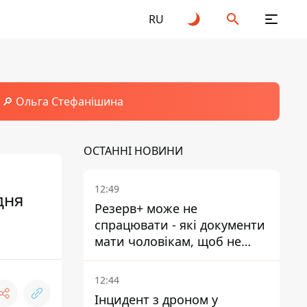
RU
🔎 Ольга Стефанішина
ОСТАННІ НОВИНИ
12:49
дня
Резерв+ може не
спрацювати - які документи
мати чоловікам, щоб не
потрапити до ТЦК
12:44
Інцидент з дроном у