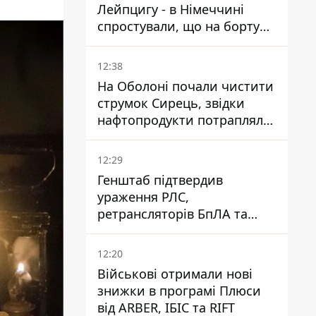
Лейпцигу - в Німеччині
спростували, що на борту
українського літака були
зброя та боєприпаси
12:38
На Оболоні почали чистити
струмок Сирець, звідки
нафтопродукти потрапляли
до озер
12:29
Генштаб підтвердив
ураження РЛС,
ретрансляторів БпЛА та
інших військових об'єктів
РФ у Криму й на півдні
12:20
Військові отримали нові
знижки в програмі Плюси
від ARBER, ІБІС та RIFT