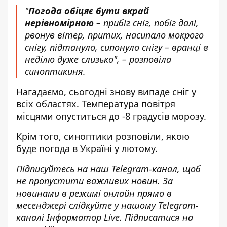
"
Погода обіцяє бути вкрай
нерівномірною
– прибіг сніг, побіг далі,
рвонув вітер, притих, насипало мокрого
снігу, підтануло, сипонуло снігу – вранці в
неділю дуже слизько", – розповіла
синоптикиня.
Нагадаємо,
сьогодні знову випаде сніг у
всіх областях
. Температура повітря
місцями опуститься до -8 градусів морозу.
Крім того, синоптики розповіли,
якою
буде погода в Україні у лютому.
Підписуйтесь на наш
Telegram-канал
, щоб
не пропустити важливих новин. За
новинами в режимі онлайн прямо в
месенджері слідкуйте у нашому Telegram-
каналі
Інформатор Live
. Підписатися на