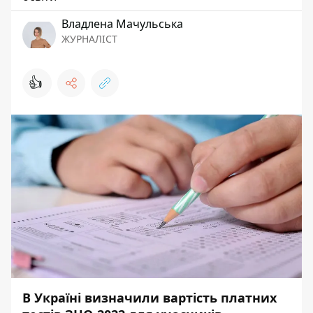
Владлена Мачульська
ЖУРНАЛІСТ
👍
В Україні визначили вартість платних