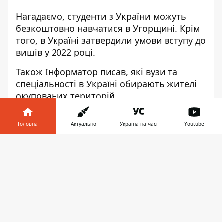
Нагадаємо, студенти
з України можуть
безкоштовно навчатися в Угорщині
. Крім
того, в Україні
затвердили умови вступу до
вишів
у 2022 році.
Також
Інформатор
писав, які
вузи та
спеціальності в Україні обирають жителі
окупованих територій
.
Підписуйтесь на наш
Telegram-канал
, щоб
Головна
Актуально
Україна на часі
Youtube
не пропустити важливих новин. За
новинами в режимі онлайн прямо в
Інформатор у
Завантажити
месенджері слідкуйте на нашому Telegram-
телефоні
👉
каналі
Інформатор Live
. Підписатися на
канал у Viber можна
тут
.