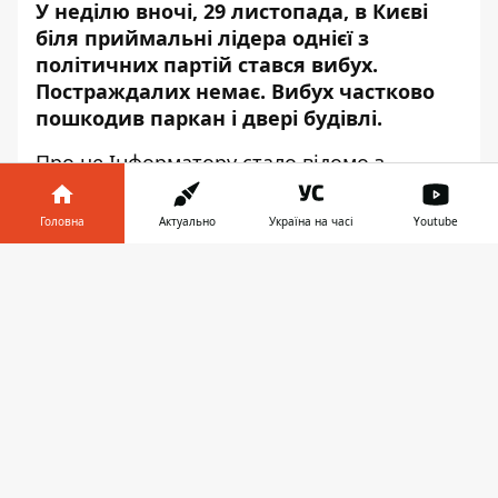
У неділю вночі, 29 листопада, в Києві
біля приймальні лідера однієї з
політичних партій стався вибух.
Постраждалих немає. Вибух частково
пошкодив паркан і двері будівлі.
Про це
Інформатору
стало відомо з
повідомлення
Національної поліції
.
Головна
Актуально
Україна на часі
Youtube
Вибух стався на вул. Зої Гайдай. Внаслідок
вибуху ніхто не постраждав.
Інформатор у
Завантажити
телефоні
👉
На місці вибуху поліція виявила
деформовані металеві фрагменти і
залишки від гранати. Знайдені речі
відправили на експертизу.
Поліцейські відкрили дві кримінальні
провадження: за ч. 4 ст. 296 (хуліганство) і
ч.1 ст. 263 (Незаконне поводження зі