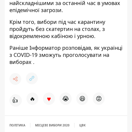
найскладнішими
за останній час в умовах
епідемічної загрози.
Крім того,
вибори під час карантину
пройдуть без скатертин на столах, з
відокремленою кабіною і урною.
Раніше
Інформатор
розповідав, як українці
з COVID-19
зможуть проголосувати на
виборах
.
♥
🔥
😭
😆
😡
👍
ПОЛІТИКА
МІСЦЕВІ ВИБОРИ 2020
ЦВК